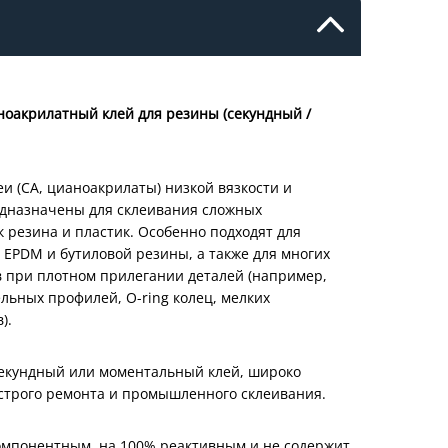
ноакрилатный клей для резины (секундный /
и (CA, цианоакрилаты) низкой вязкости и
дназначены для склеивания сложных
к резина и пластик. Особенно подходят для
 EPDM и бутиловой резины, а также для многих
в при плотном прилегании деталей (например,
льных профилей, O-ring колец, мелких
).
секундный или моментальный клей, широко
строго ремонта и промышленного склеивания.
омпонентным, на 100% реактивным и не содержит