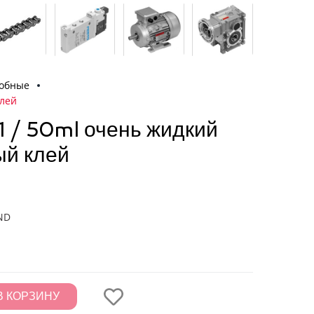
робные
клей
 / 50ml очень жидкий
ый клей
ND
В КОРЗИНУ