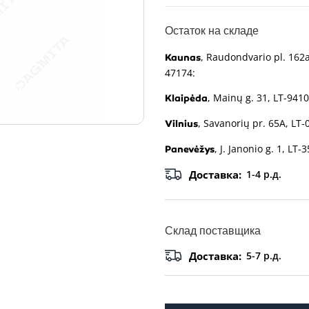
Остаток на складе
, Raudondvario pl. 162a
Kaunas
47174:
, Mainų g. 31, LT-9410
Klaipėda
, Savanorių pr. 65A, LT-
Vilnius
, J. Janonio g. 1, LT-
Panevėžys
Доставка:
1-4 р.д.
Склад поставщика
Доставка:
5-7 р.д.