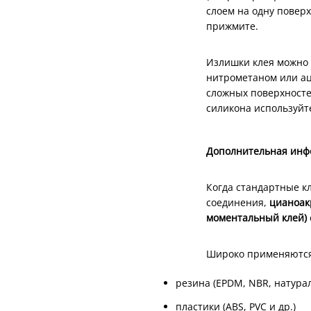
слоем на одну поверх
прижмите.
Излишки клея можно 
нитрометаном или ац
сложных поверхностей
силикона используйт
Дополнительная инф
Когда стандартные к
соединения,
цианоак
моментальный клей)
Широко применяются
резина (EPDM, NBR, натура
пластики (ABS, PVC и др.)