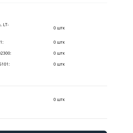
, LT-
0 штк
1:
0 штк
02300:
0 штк
35101:
0 штк
0 штк