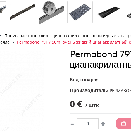
Промышленные клеи – цианоакрилатные, эпоксидные, анаэ
талла
Permabond 791 / 50ml очень жидкий цианакрилатный 
Permabond 791
цианакрилатн
Код товара:
Производитель:
PERMABO
0 €
/ штк
-
+