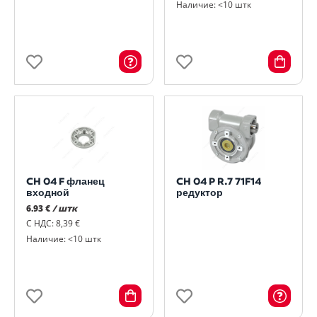
Наличие: <10 штк
CH 04 F фланец
CH 04 P R.7 71F14
входной
редуктор
6.93 €
/ штк
С НДС: 8,39 €
Наличие: <10 штк