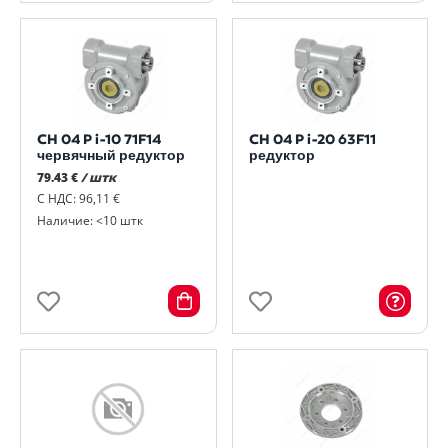
CH 04 P i-10 71F14
CH 04 P i-20 63F11
червячный редуктор
редуктор
79.43 €
/ штк
С НДС: 96,11 €
Наличие: <10 штк