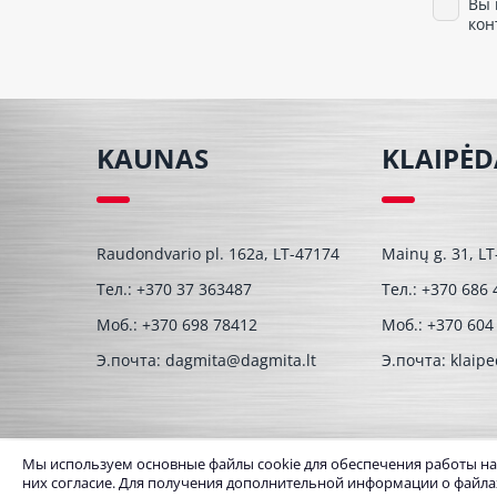
Вы 
кон
KAUNAS
KLAIPĖD
Raudondvario pl. 162a, LT-47174
Mainų g. 31, L
Тел.:
+370 37 363487
Тел.:
+370 686 
Моб.:
+370 698 78412
Моб.:
+370 604
Э.почта:
dagmita@dagmita.lt
Э.почта:
klaip
Мы используем основные файлы cookie для обеспечения работы наше
© UAB Dagmita 2026. Все права защищены
них согласие. Для получения дополнительной информации о файла