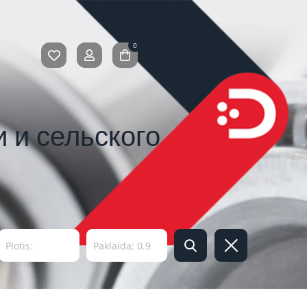
0
 и сельского