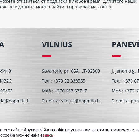
можете отказаться от подписки в любое время. Для этого наши
тактные данные можно найти в правилах магазина.
A
VILNIUS
PANEV
T-94101
Savanorių pr. 65A, LT-02300
J. Janonio g.
44326
Тел.:
+370 52 333555
Тел.:
+370 67
 95455
Моб.:
+370 687 57717
Моб.:
+370 6
eda@dagmita.lt
Э.почта:
vilnius@dagmita.lt
Э.почта:
pan
го сайта. Другие файлы cookie не устанавливаются автоматически, ес
х cookie можно найти
здесь
.