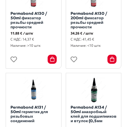
Permabond A130 /
Permabond A130 /
50ml фиксатор
200ml фиксатор
резьбы средней
резьбы средней
прочности
прочности
11.88 €
/ штк
34.26 €
/ штк
С НДС: 14,37 €
С НДС: 41,45 €
Наличие: >10 штк
Наличие: <10 штк
Permabond A131 /
Permabond A134 /
50ml герметик для
50ml анаэробный
резьбовых
клей для подшипников
соединений
и втулок (0,5мм