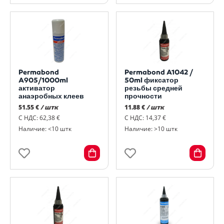
Permabond
Permabond A1042 /
A905/1000ml
50ml фиксатор
активатор
резьбы средней
анаэробных клеев
прочности
51.55 €
/ штк
11.88 €
/ штк
С НДС: 62,38 €
С НДС: 14,37 €
Наличие: <10 штк
Наличие: >10 штк