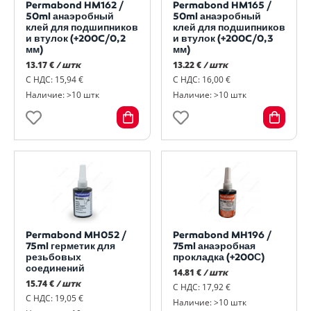
Permabond HM162 /
Permabond HM165 /
50ml анаэробный
50ml анаэробный
клей для подшипников
клей для подшипников
и втулок (+200C/0,2
и втулок (+200C/0,3
мм)
мм)
13.17 €
/ штк
13.22 €
/ штк
С НДС: 15,94 €
С НДС: 16,00 €
Наличие: >10 штк
Наличие: >10 штк
Permabond MH052 /
Permabond MH196 /
75ml герметик для
75ml анаэробная
резьбовых
прокладка (+200С)
соединений
14.81 €
/ штк
15.74 €
/ штк
С НДС: 17,92 €
С НДС: 19,05 €
Наличие: >10 штк