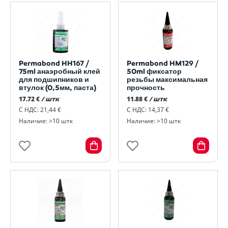
Permabond HH167 /
Permabond HM129 /
75ml анаэробный клей
50ml фиксатор
для подшипников и
резьбы максимальная
втулок (0,5мм, паста)
прочность
17.72 €
/ штк
11.88 €
/ штк
С НДС: 21,44 €
С НДС: 14,37 €
Наличие: >10 штк
Наличие: >10 штк