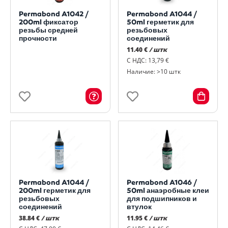
Permabond A1042 /
Permabond A1044 /
200ml фиксатор
50ml герметик для
резьбы средней
резьбовых
прочности
соединений
11.40 €
/ штк
С НДС: 13,79 €
Наличие: >10 штк
Permabond A1044 /
Permabond A1046 /
200ml герметик для
50ml анаэробные клеи
резьбовых
для подшипников и
соединений
втулок
38.84 €
/ штк
11.95 €
/ штк