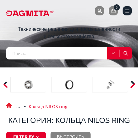
0
0
Технические решения для промышленности
и сельского хозяйства
Кольца NILOS ring
КАТЕГОРИЯ: КОЛЬЦА NILOS RING
FILTER BY
ВЫСТРОИТЬ