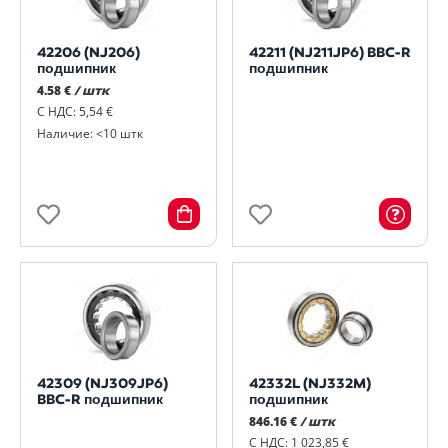
42206 (NJ206)
42211 (NJ211JP6) BBC-R
подшипник
подшипник
4.58 €
/ штк
С НДС: 5,54 €
Наличие: <10 штк
42309 (NJ309JP6)
42332L (NJ332M)
BBC-R подшипник
подшипник
846.16 €
/ штк
С НДС: 1 023,85 €