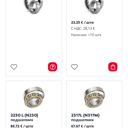
23.25 €
/ штк
С НДС: 28,13 €
Наличие: <10 штк
2230 L (N230)
2317L (N317M)
подшипник
подшипник
80.72 €
/ штк
67.67 €
/ штк