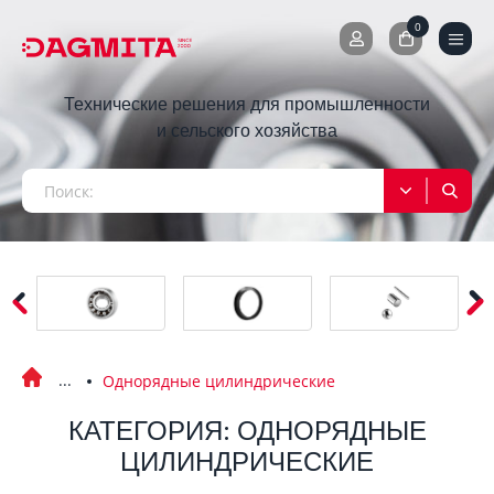
0
0
Технические решения для промышленности
и сельского хозяйства
Однорядные цилиндрические
КАТЕГОРИЯ: ОДНОРЯДНЫЕ
ЦИЛИНДРИЧЕСКИЕ