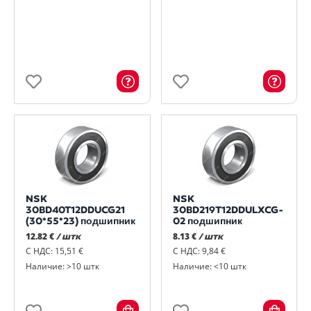
NSK
NSK
30BD40T12DDUCG21
30BD219T12DDULXCG-
(30*55*23) подшипник
02 подшипник
12.82 €
/ штк
8.13 €
/ штк
С НДС: 15,51 €
С НДС: 9,84 €
Наличие: >10 штк
Наличие: <10 штк