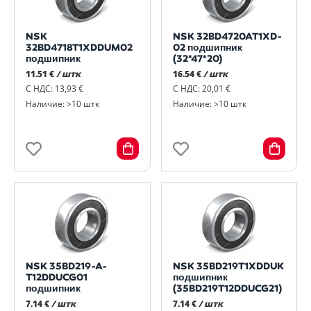
NSK
NSK 32BD4720AT1XD-
32BD4718T1XDDUM02
02 подшипник
подшипник
(32*47*20)
11.51 €
/ штк
16.54 €
/ штк
С НДС: 13,93 €
С НДС: 20,01 €
Наличие: >10 штк
Наличие: >10 штк
NSK 35BD219-A-
NSK 35BD219T1XDDUK
T12DDUCG01
подшипник
подшипник
(35BD219T12DDUCG21)
7.14 €
/ штк
7.14 €
/ штк