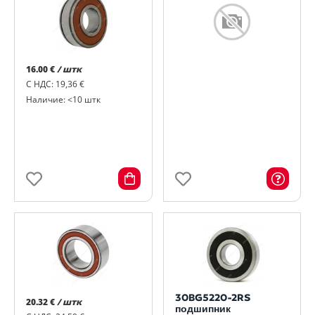
16.00 €
/ штк
С НДС: 19,36 €
Наличие: <10 штк
30BG5220-2RS
20.32 €
/ штк
подшипник