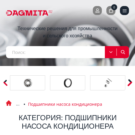
0
0
Технические решения для промышленности
и сельского хозяйства
Подшипники насоса кондиционера
КАТЕГОРИЯ: ПОДШИПНИКИ
НАСОСА КОНДИЦИОНЕРА