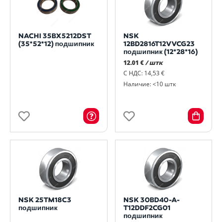
NACHI 35BX5212DST
NSK
(35*52*12) подшипник
12BD2816T12VVCG23
подшипник (12*28*16)
12.01 €
/ штк
С НДС: 14,53 €
Наличие: <10 штк
NSK 25TM18C3
NSK 30BD40-A-
подшипник
T12DDF2CG01
подшипник