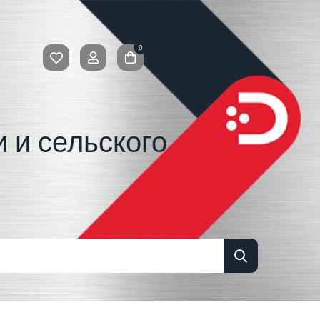
0
 и сельского