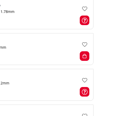
о
1.78mm
mm
2mm