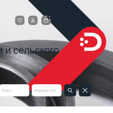
0
 и сельского