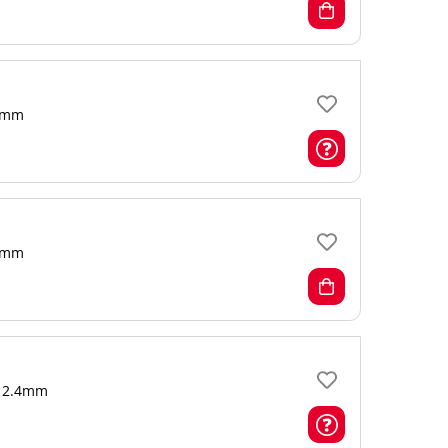
о
mm
mm
2.4mm