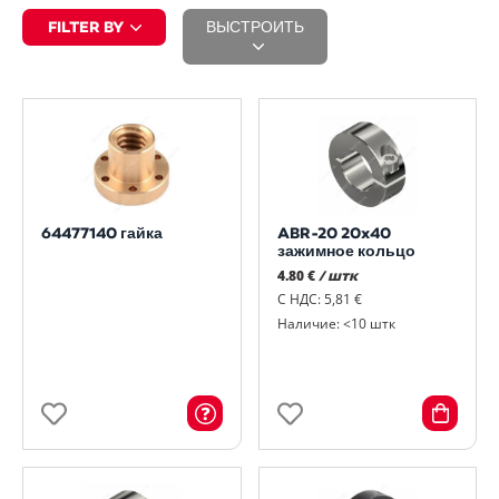
FILTER BY
ВЫСТРОИТЬ
64477140 гайка
ABR-20 20x40
зажимное кольцо
4.80 €
/ штк
С НДС: 5,81 €
Наличие: <10 штк