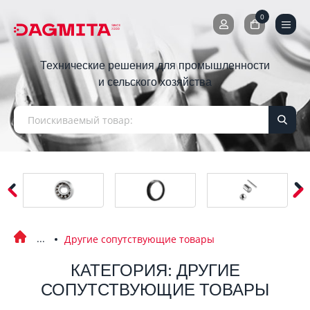
0
0
Технические решения для промышленности
и сельского хозяйства
Другие сопутствующие товары
КАТЕГОРИЯ: ДРУГИЕ
СОПУТСТВУЮЩИЕ ТОВАРЫ