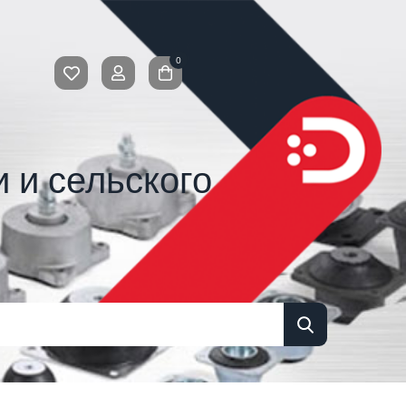
0
 и сельского