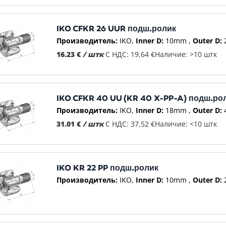
IKO CFKR 26 UUR подш.ролик
Производитель:
IKO
Inner D:
10mm
Outer D:
16.23 €
/ штк
С НДС: 19,64 €
Наличие: >10 штк
IKO CFKR 40 UU (KR 40 X-PP-A) подш.ро
Производитель:
IKO
Inner D:
18mm
Outer D:
31.01 €
/ штк
С НДС: 37,52 €
Наличие: <10 штк
IKO KR 22 PP подш.ролик
Производитель:
IKO
Inner D:
10mm
Outer D: