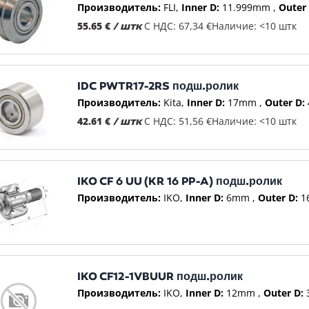
Производитель:
FLI
Inner D:
11.999mm
Outer 
55.65 €
/ штк
С НДС: 67,34 €
Наличие: <10 штк
IDC PWTR17-2RS подш.ролик
Производитель:
Kita
Inner D:
17mm
Outer D:
42.61 €
/ штк
С НДС: 51,56 €
Наличие: <10 штк
IKO CF 6 UU (KR 16 PP-A) подш.ролик
Производитель:
IKO
Inner D:
6mm
Outer D:
1
IKO CF12-1VBUUR подш.ролик
Производитель:
IKO
Inner D:
12mm
Outer D: