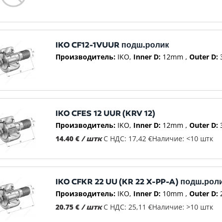
IKO CF12-1VUUR подш.ролик
Производитель:
IKO
Inner D:
12mm
Outer D:
IKO CFES 12 UUR (KRV 12)
Производитель:
IKO
Inner D:
12mm
Outer D:
14.40 €
/ штк
С НДС: 17,42 €
Наличие: <10 штк
IKO CFKR 22 UU (KR 22 X-PP-A) подш.рол
Производитель:
IKO
Inner D:
10mm
Outer D:
20.75 €
/ штк
С НДС: 25,11 €
Наличие: >10 штк