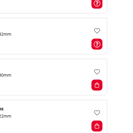
32mm
30mm
ик
22mm