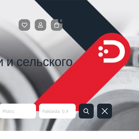
0
 и сельского