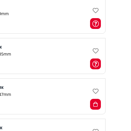
9mm
к
35mm
ик
47mm
к