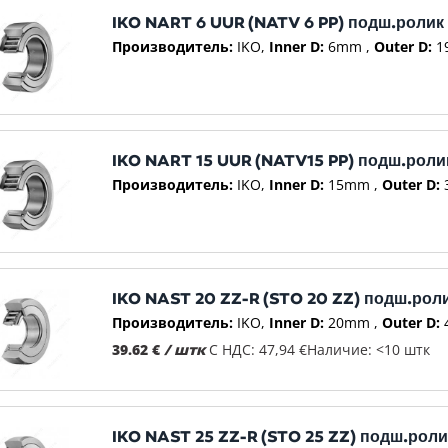
IKO NART 6 UUR (NATV 6 PP) подш.ролик
Производитель:
IKO
Inner D:
6mm
Outer D:
1
IKO NART 15 UUR (NATV15 PP) подш.роли
Производитель:
IKO
Inner D:
15mm
Outer D:
IKO NAST 20 ZZ-R (STO 20 ZZ) подш.рол
Производитель:
IKO
Inner D:
20mm
Outer D:
39.62 €
/ штк
С НДС: 47,94 €
Наличие: <10 штк
IKO NAST 25 ZZ-R (STO 25 ZZ) подш.роли