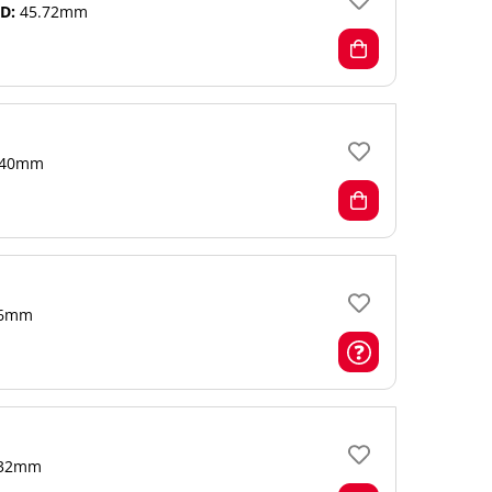
D:
45.72mm
40mm
6mm
32mm