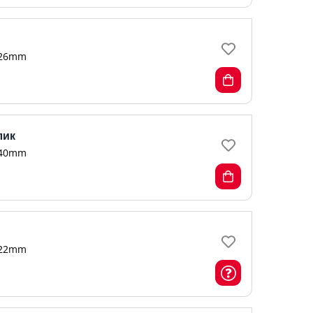
26mm
лик
40mm
22mm