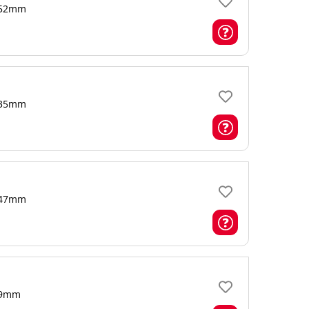
52mm
35mm
47mm
9mm