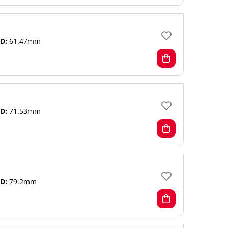
D:
61.47mm
D:
71.53mm
D:
79.2mm