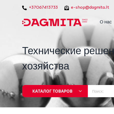
+37067413733
e-shop@dagmita.lt
О нас
Технические решен
хозяйства
КАТАЛОГ ТОВАРОВ