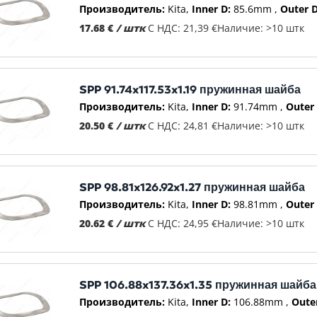
Производитель:
Kita
Inner D:
85.6mm
Outer D
17.68 €
/ штк
С НДС: 21,39 €
Наличие: >10 штк
SPP 91.74x117.53x1.19 пружинная шайба
Производитель:
Kita
Inner D:
91.74mm
Outer 
20.50 €
/ штк
С НДС: 24,81 €
Наличие: >10 штк
SPP 98.81x126.92x1.27 пружинная шайба
Производитель:
Kita
Inner D:
98.81mm
Outer 
20.62 €
/ штк
С НДС: 24,95 €
Наличие: >10 штк
SPP 106.88x137.36x1.35 пружинная шайба
Производитель:
Kita
Inner D:
106.88mm
Oute