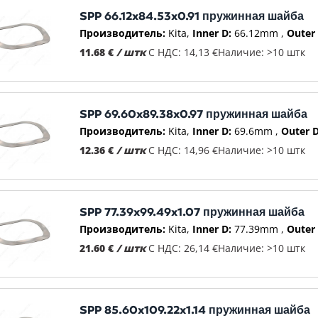
SPP 66.12x84.53x0.91 пружинная шайба
Производитель:
Kita
Inner D:
66.12mm
Outer 
11.68 €
/ штк
С НДС: 14,13 €
Наличие: >10 штк
SPP 69.60x89.38x0.97 пружинная шайба
Производитель:
Kita
Inner D:
69.6mm
Outer D
12.36 €
/ штк
С НДС: 14,96 €
Наличие: >10 штк
SPP 77.39x99.49x1.07 пружинная шайба
Производитель:
Kita
Inner D:
77.39mm
Outer 
21.60 €
/ штк
С НДС: 26,14 €
Наличие: >10 штк
SPP 85.60x109.22x1.14 пружинная шайба