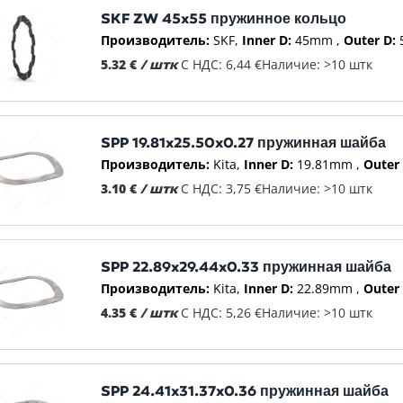
SKF ZW 45x55 пружинное кольцо
Производитель:
SKF
Inner D:
45mm
Outer D:
5.32 €
/ штк
С НДС: 6,44 €
Наличие: >10 штк
SPP 19.81x25.50x0.27 пружинная шайба
Производитель:
Kita
Inner D:
19.81mm
Outer 
3.10 €
/ штк
С НДС: 3,75 €
Наличие: >10 штк
SPP 22.89x29.44x0.33 пружинная шайба
Производитель:
Kita
Inner D:
22.89mm
Outer 
4.35 €
/ штк
С НДС: 5,26 €
Наличие: >10 штк
SPP 24.41x31.37x0.36 пружинная шайба