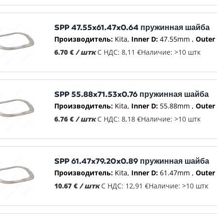
SPP 47.55x61.47x0.64 пружинная шайба
Производитель:
Kita
Inner D:
47.55mm
Outer 
6.70 €
/ штк
С НДС: 8,11 €
Наличие: >10 штк
SPP 55.88x71.53x0.76 пружинная шайба
Производитель:
Kita
Inner D:
55.88mm
Outer 
6.76 €
/ штк
С НДС: 8,18 €
Наличие: >10 штк
SPP 61.47x79.20x0.89 пружинная шайба
Производитель:
Kita
Inner D:
61.47mm
Outer 
10.67 €
/ штк
С НДС: 12,91 €
Наличие: >10 штк