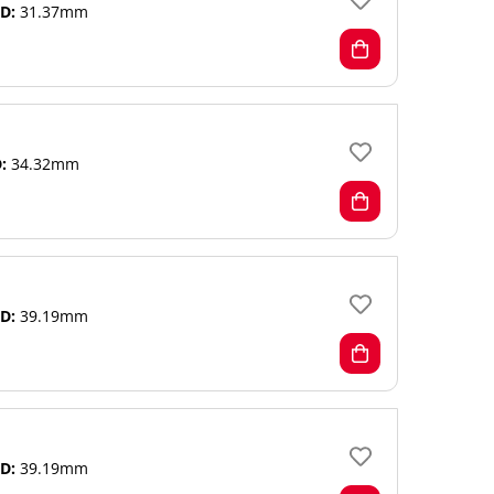
D:
31.37mm
:
34.32mm
D:
39.19mm
D:
39.19mm