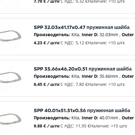
7.70 €
/ штк
С НДС: 9,32 €
Наличие: >10 штк
SPP 32.03x41.17x0.47 пружинная шайба
Производитель:
Kita
Inner D:
32.03mm
Outer 
4.23 €
/ штк
С НДС: 5,12 €
Наличие: >10 штк
SPP 35.66x46.20x0.51 пружинная шайба
Производитель:
Kita
Inner D:
35.66mm
Outer 
6.45 €
/ штк
С НДС: 7,80 €
Наличие: >10 штк
SPP 40.01x51.51x0.56 пружинная шайба
Производитель:
Kita
Inner D:
40.01mm
Outer 
9.88 €
/ штк
С НДС: 11,95 €
Наличие: >10 штк