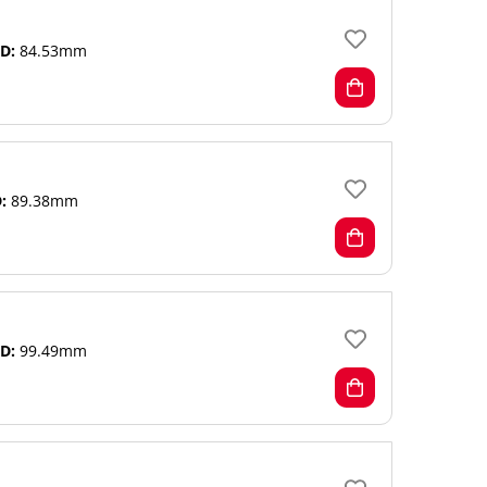
D:
84.53mm
:
89.38mm
D:
99.49mm