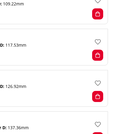
:
109.22mm
D:
117.53mm
D:
126.92mm
r D:
137.36mm