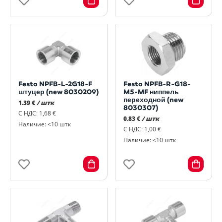
Festo NPFB-L-2G18-F
Festo NPFB-R-G18-
штуцер (new 8030209)
M5-MF ниппель
переходной (new
1.39 €
/ штк
8030307)
С НДС: 1,68 €
0.83 €
/ штк
Наличие: <10 штк
С НДС: 1,00 €
Наличие: <10 штк