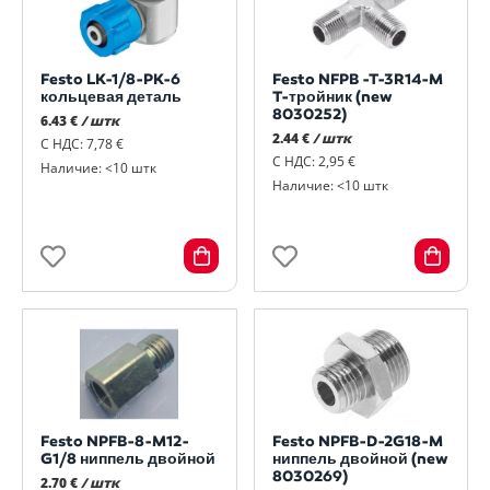
Festo LK-1/8-PK-6
Festo NFPB -T-3R14-M
кольцевая деталь
T-тройник (new
8030252)
6.43 €
/ штк
2.44 €
/ штк
С НДС: 7,78 €
С НДС: 2,95 €
Наличие: <10 штк
Наличие: <10 штк
Festo NPFB-8-M12-
Festo NPFB-D-2G18-M
G1/8 ниппель двойной
ниппель двойной (new
8030269)
2.70 €
/ штк