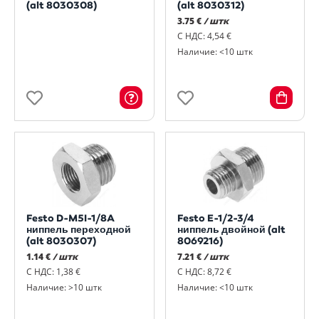
(alt 8030308)
(alt 8030312)
3.75 €
/ штк
С НДС: 4,54 €
Наличие: <10 штк
Festo D-M5I-1/8A
Festo E-1/2-3/4
ниппель переходной
ниппель двойной (alt
(alt 8030307)
8069216)
1.14 €
/ штк
7.21 €
/ штк
С НДС: 1,38 €
С НДС: 8,72 €
Наличие: >10 штк
Наличие: <10 штк