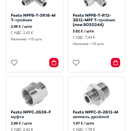
Festo NPFB-T-3R18-M
Festo NPFB-T-R12-
T-тройник
2G12-MFF T-тройник
(new 8030244)
2.00 €
/ штк
5.82 €
/ штк
С НДС: 2,42 €
С НДС: 7,04 €
Наличие: <10 штк
Наличие: <10 штк
Festo NPFC-2G38-F
Festo NPFC-D-2G12-M
муфта
ниппель двойной
2.00 €
/ штк
1.47 €
/ штк
С НДС: 2,42 €
С НДС: 1,78 €