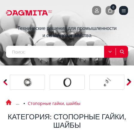
0
0
Технические решения для промышленности
и сельского хозяйства
Стопорные гайки, шайбы
КАТЕГОРИЯ: СТОПОРНЫЕ ГАЙКИ,
ШАЙБЫ