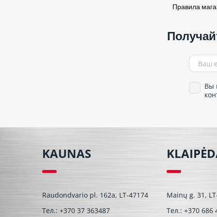
Правила маг
Получай
Вы 
кон
KAUNAS
KLAIPĖD
Raudondvario pl. 162a, LT-47174
Mainų g. 31, L
Тел.:
+370 37 363487
Тел.:
+370 686 