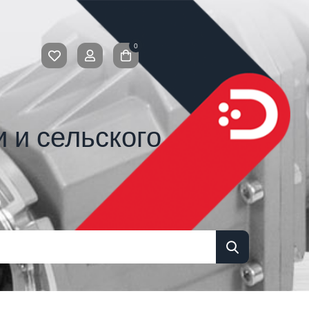
0
 и сельского