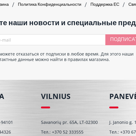
азина
Политика Конфиденциальности
Поддержка ЕС
Свя
те наши новости и специальные пре
ПОДПИСА
можете отказаться от подписки в любое время. Для этого наши
тактные данные можно найти в правилах магазина.
A
VILNIUS
PANEV
T-94101
Savanorių pr. 65A, LT-02300
J. Janonio g.
44326
Тел.:
+370 52 333555
Тел.:
+370 67