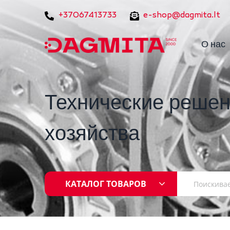
+37067413733
e-shop@dagmita.lt
О нас
Технические решен
хозяйства
КАТАЛОГ ТОВАРОВ