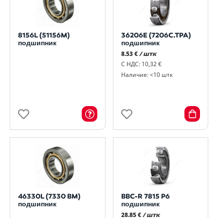
8156L (51156M)
36206E (7206C.TPA)
подшипник
подшипник
8.53 €
/ штк
С НДС: 10,32 €
Наличие: <10 штк
46330L (7330 BM)
BBC-R 7815 P6
подшипник
подшипник
28.85 €
/ штк