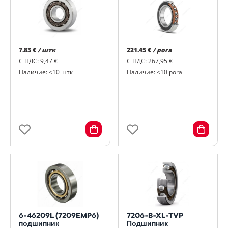
7.83 €
/ штк
221.45 €
/ pora
С НДС: 9,47 €
С НДС: 267,95 €
Наличие: <10 штк
Наличие: <10 pora
6-46209L (7209EMP6)
7206-B-XL-TVP
подшипник
Подшипник