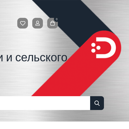
0
 и сельского