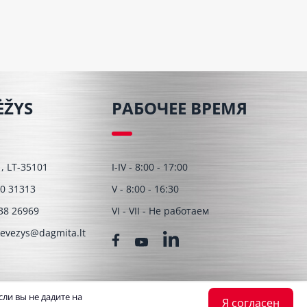
ĖŽYS
РАБОЧЕЕ ВРЕМЯ
 1, LT-35101
I-IV - 8:00 - 17:00
0 31313
V - 8:00 - 16:30
38 26969
VI - VII - Hе работаем
evezys@dagmita.lt
ли вы не дадите на
Я согласен