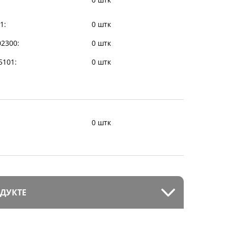
1:
0 штк
02300:
0 штк
35101:
0 штк
0 штк
ДУКТЕ