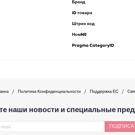
Бренд
ID товара
Штрих код
Ном№
Pragma CategoryID
азина
Политика Конфиденциальности
Поддержка ЕС
Свя
те наши новости и специальные пре
ПОДПИСА