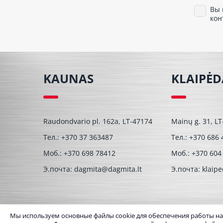
Вы 
кон
KAUNAS
KLAIPĖD
Raudondvario pl. 162a, LT-47174
Mainų g. 31, L
Тел.:
+370 37 363487
Тел.:
+370 686 
Моб.:
+370 698 78412
Моб.:
+370 604
Э.почта:
dagmita@dagmita.lt
Э.почта:
klaip
Мы используем основные файлы cookie для обеспечения работы наше
© UAB Dagmita 2026. Все права защищены