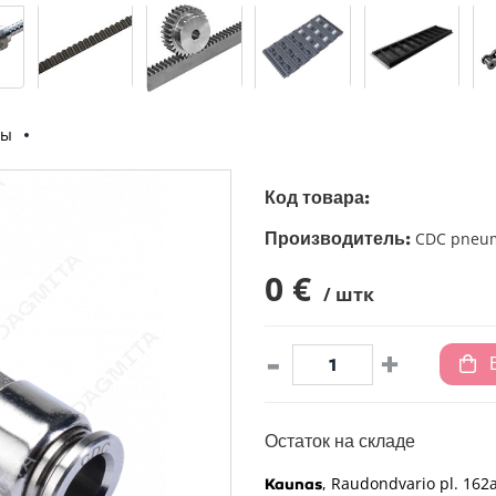
ры
Код товара:
Производитель:
CDC pneum
0 €
/ штк
-
+
Остаток на складе
, Raudondvario pl. 162a
Kaunas