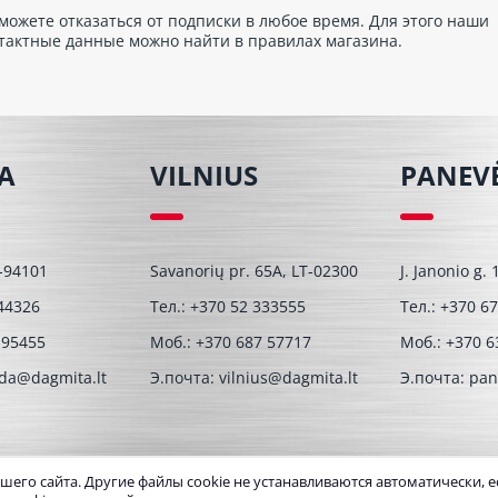
можете отказаться от подписки в любое время. Для этого наши
тактные данные можно найти в правилах магазина.
A
VILNIUS
PANEV
T-94101
Savanorių pr. 65A, LT-02300
J. Janonio g.
44326
Тел.:
+370 52 333555
Тел.:
+370 67
 95455
Моб.:
+370 687 57717
Моб.:
+370 6
eda@dagmita.lt
Э.почта:
vilnius@dagmita.lt
Э.почта:
pan
го сайта. Другие файлы cookie не устанавливаются автоматически, ес