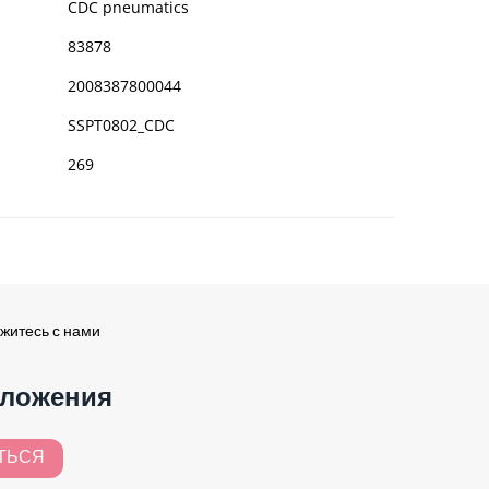
CDC pneumatics
83878
2008387800044
SSPT0802_CDC
269
житесь с нами
дложения
ТЬСЯ