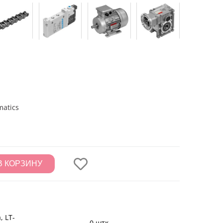
atics
В КОРЗИНУ
, LT-
0 штк