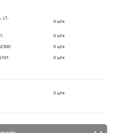
, LT-
0 штк
1:
0 штк
02300:
0 штк
35101:
0 штк
0 штк