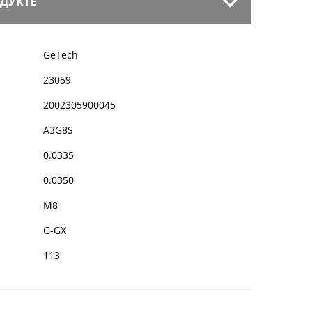
ДУКТЕ
GeTech
23059
2002305900045
A3G8S
0.0335
0.0350
M8
G-GX
113