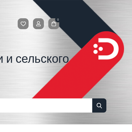
0
 и сельского