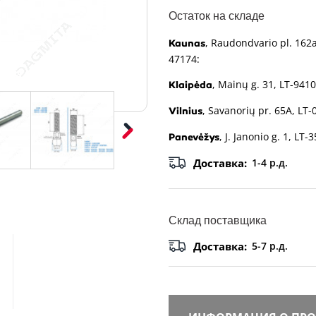
Остаток на складе
, Raudondvario pl. 162a
Kaunas
47174:
, Mainų g. 31, LT-9410
Klaipėda
, Savanorių pr. 65A, LT-
Vilnius
, J. Janonio g. 1, LT-
Panevėžys
Доставка:
1-4 р.д.
Склад поставщика
Доставка:
5-7 р.д.