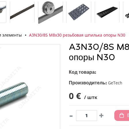
и элементы
A3N30/8S M8x30 резьбовая шпилька опоры N30
A3N30/8S M8x
опоры N30
Код товара:
Производитель:
GeTech
0 €
/ штк
-
+