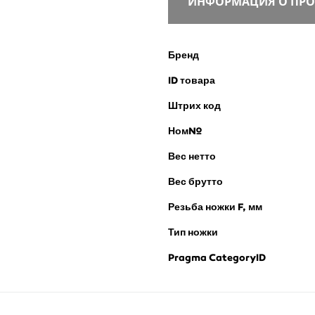
ИНФОРМАЦИЯ О ПРО
Бренд
ID товара
Штрих код
Ном№
Вес нетто
Вес брутто
Резьба ножки F, мм
Тип ножки
Pragma CategoryID