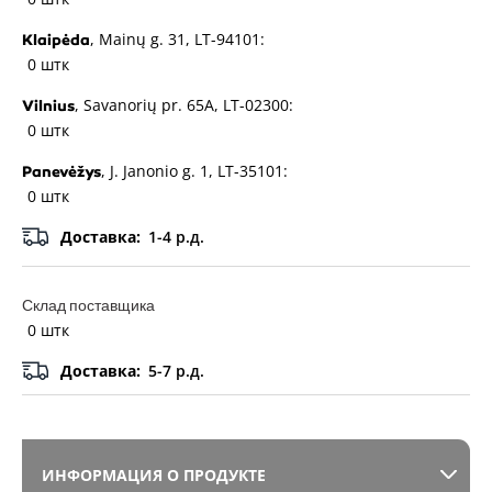
, Mainų g. 31, LT-94101:
Klaipėda
0 штк
, Savanorių pr. 65A, LT-02300:
Vilnius
0 штк
, J. Janonio g. 1, LT-35101:
Panevėžys
0 штк
Доставка:
1-4 р.д.
Склад поставщика
0 штк
Доставка:
5-7 р.д.
ИНФОРМАЦИЯ О ПРОДУКТЕ