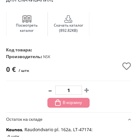
Посмотреть
Скачать каталог
каталог
(892.82KB)
Код товара:
Производитель:
NSK
0 €
/ штк
-
+
В корзину
Остаток на складе
, Raudondvario pl. 162a, LT-47174:
Kaunas
0 штк