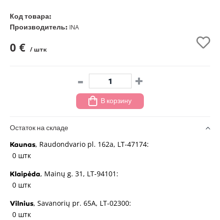
Код товара:
Производитель:
INA
0 €
/ штк
-
+
В корзину
Остаток на складе
, Raudondvario pl. 162a, LT-47174:
Kaunas
0 штк
, Mainų g. 31, LT-94101:
Klaipėda
0 штк
, Savanorių pr. 65A, LT-02300:
Vilnius
0 штк