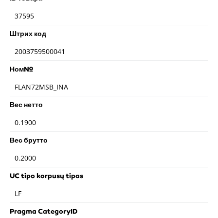
37595
Штрих код
2003759500041
Ном№
FLAN72MSB_INA
Вес нетто
0.1900
Вес брутто
0.2000
UC tipo korpusų tipas
LF
Pragma CategoryID