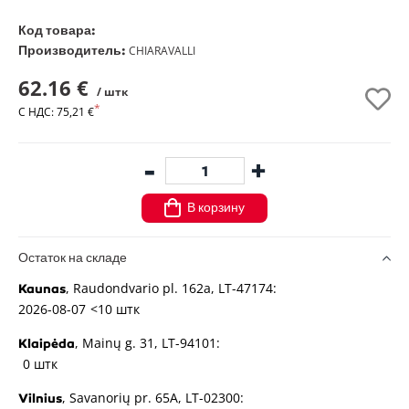
Код товара:
Производитель:
CHIARAVALLI
62.16 €
/ штк
С НДС: 75,21 €
-
+
В корзину
Остаток на складе
, Raudondvario pl. 162a, LT-47174:
Kaunas
2026-08-07
<10 штк
, Mainų g. 31, LT-94101:
Klaipėda
0 штк
, Savanorių pr. 65A, LT-02300:
Vilnius