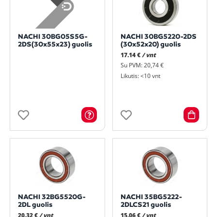
NACHI 30BG05S5G-
NACHI 30BG5220-2DS
2DS(30x55x23) guolis
(30x52x20) guolis
17.14 €
/ vnt
Su PVM: 20,74 €
Likutis: <10 vnt
NACHI 32BG5520G-
NACHI 35BG5222-
2DL guolis
2DLCS21 guolis
20.32 €
/ vnt
15.06 €
/ vnt