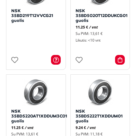
NSK
NSK
35BD219T12VVCG21
35BD5020T12DDUKCG01
guolis
guolis
11.25 €
/ vnt
Su PVM: 13,61 €
Likutis: <10 vnt
NSK
NSK
35BD5220AT1XDDUM3C01
35BD5222T1XDDUM01
guolis
guolis
11.25 €
/ vnt
9.24 €
/ vnt
Su PVM: 13,61 €
Su PVM: 11,18 €