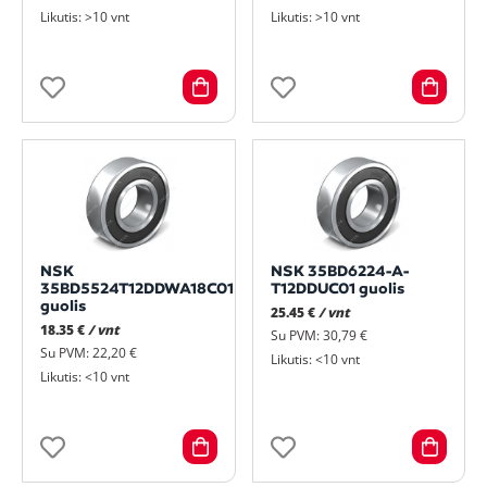
Likutis: >10 vnt
Likutis: >10 vnt
NSK
NSK 35BD6224-A-
35BD5524T12DDWA18C01
T12DDUC01 guolis
guolis
25.45 €
/ vnt
18.35 €
/ vnt
Su PVM: 30,79 €
Su PVM: 22,20 €
Likutis: <10 vnt
Likutis: <10 vnt