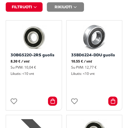
FILTRUOTI
RIKIUOTI
30BG5220-2RS guolis
35BD6224-DDU guolis
8.30 €
/ vnt
10.55 €
/ vnt
Su PVM: 10,04 €
Su PVM: 12,77 €
Likutis: <10 vnt
Likutis: <10 vnt