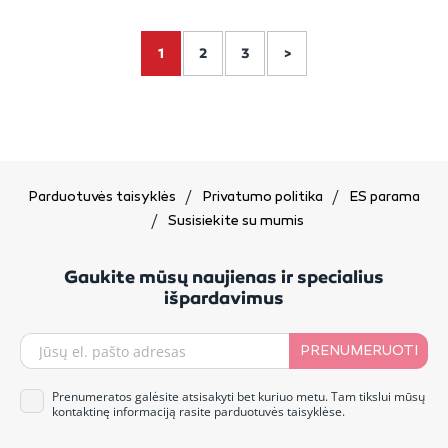
1
2
3
>
Parduotuvės taisyklės
Privatumo politika
ES parama
Susisiekite su mumis
Gaukite mūsų naujienas ir specialius
išpardavimus
PRENUMERUOTI
Prenumeratos galėsite atsisakyti bet kuriuo metu. Tam tikslui mūsų
kontaktinę informaciją rasite parduotuvės taisyklėse.