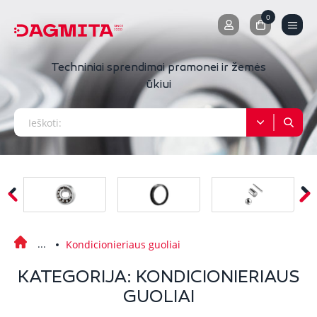
0
0
Techniniai sprendimai pramonei ir žemės
ūkiui
Kondicionieriaus guoliai
KATEGORIJA: KONDICIONIERIAUS
GUOLIAI