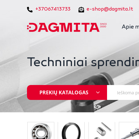
+37067413733
e-shop@dagmita.lt
Apie 
Techniniai sprendi
PREKIŲ KATALOGAS