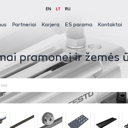
EN
LT
RU
mus
Partneriai
Karjera
ES parama
Kontaktai
mai pramonei ir žemės ū