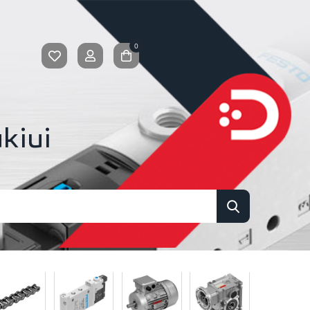
0
kiui