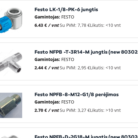
Festo LK-1/8-PK-6 jungtis
Gamintojas:
FESTO
6.43 €
/ vnt
Su PVM: 7,78 €
Likutis: <10 vnt
Festo NFPB -T-3R14-M jungtis (new 80302
Gamintojas:
FESTO
2.44 €
/ vnt
Su PVM: 2,95 €
Likutis: <10 vnt
Festo NPFB-8-M12-G1/8 perėjimas
Gamintojas:
FESTO
2.70 €
/ vnt
Su PVM: 3,27 €
Likutis: >10 vnt
Festo NPFB-D-2G18-M jungtis (new 80302