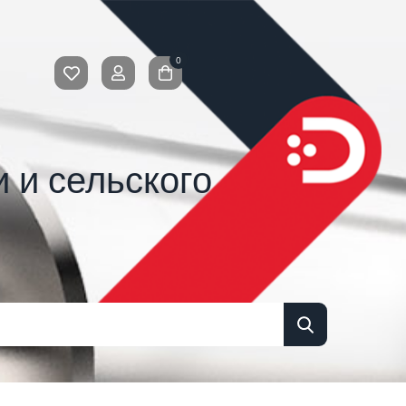
0
 и сельского