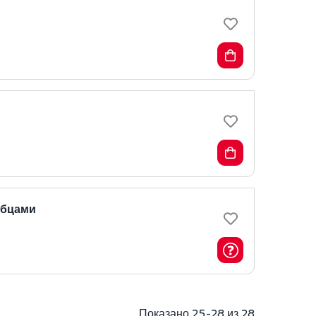
убцами
Показано 25-28 из 28