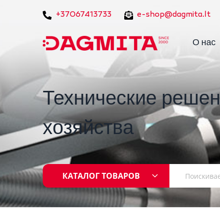
+37067413733
e-shop@dagmita.lt
О нас
Технические решен
хозяйства
КАТАЛОГ ТОВАРОВ