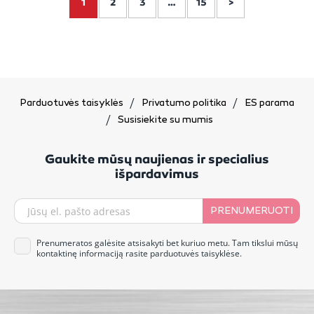
1
2
3
…
15
>
Parduotuvės taisyklės
Privatumo politika
ES parama
Susisiekite su mumis
Gaukite mūsų naujienas ir specialius
išpardavimus
PRENUMERUOTI
Prenumeratos galėsite atsisakyti bet kuriuo metu. Tam tikslui mūsų
kontaktinę informaciją rasite parduotuvės taisyklėse.