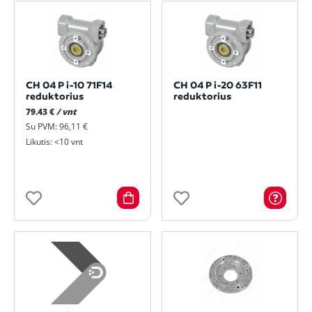
CH 04 P i-10 71F14
CH 04 P i-20 63F11
reduktorius
reduktorius
79.43 €
/ vnt
Su PVM: 96,11 €
Likutis: <10 vnt