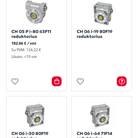
CH 05 P i-80 63F11
CH 06 i-19 80F19
reduktorius
reduktorius
102.66 €
/ vnt
Su PVM: 124,22 €
Likutis: <10 vnt
CH 06 i-30 80F19
CH 06 i-64 71F14