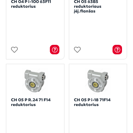
CH 04 P i-100 63F11
CH 05 63B5
reduktorius
reduktoriaus
įėj.flanšas
CH 05 P R.24 71 F14
CH 05 P i-18 71F14
reduktorius
reduktorius