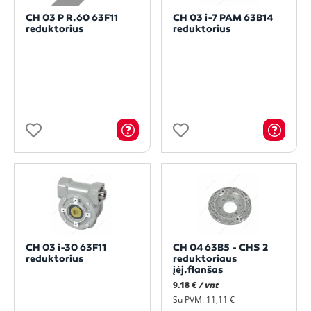
CH 03 P R.60 63F11
CH 03 i-7 PAM 63B14
reduktorius
reduktorius
CH 03 i-30 63F11
CH 04 63B5 - CHS 2
reduktorius
reduktoriaus
įėj.flanšas
9.18 €
/ vnt
Su PVM: 11,11 €