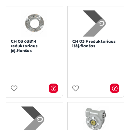
CH 03 63B14
CH 03 F reduktoriaus
reduktoriaus
išėj.flanšas
įėj.flanšas