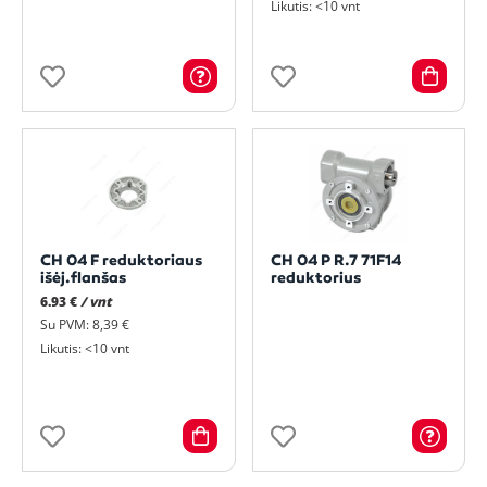
Likutis: <10 vnt
CH 04 F reduktoriaus
CH 04 P R.7 71F14
išėj.flanšas
reduktorius
6.93 €
/ vnt
Su PVM: 8,39 €
Likutis: <10 vnt