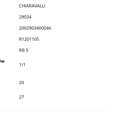
CHIARAVALLI
29034
2002903400046
R1201105
RB 5
mo
1/1
20
27