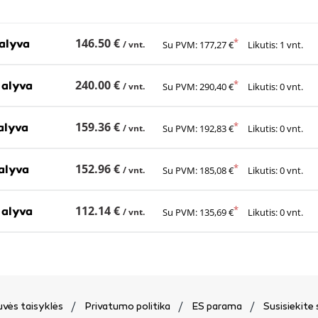
146.50 €
alyva
/ vnt.
Su PVM: 177,27 €
Likutis: 1 vnt.
240.00 €
 alyva
/ vnt.
Su PVM: 290,40 €
Likutis: 0 vnt.
159.36 €
alyva
/ vnt.
Su PVM: 192,83 €
Likutis: 0 vnt.
152.96 €
alyva
/ vnt.
Su PVM: 185,08 €
Likutis: 0 vnt.
112.14 €
 alyva
/ vnt.
Su PVM: 135,69 €
Likutis: 0 vnt.
vės taisyklės
Privatumo politika
ES parama
Susisiekite