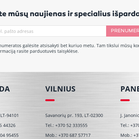
e mūsų naujienas ir specialius išpar
PRENUMER
numeratos galėsite atsisakyti bet kuriuo metu. Tam tikslui mūsų ko
ormaciją rasite parduotuvės taisyklėse.
ĖDA
VILNIUS
PAN
 LT-94101
Savanorių pr. 193, LT-02300
J. Janoni
6 44326
Tel.:
+370 52 333555
Tel.:
+37
604 95455
Mob.:
+370 687 57717
Mob.:
+3