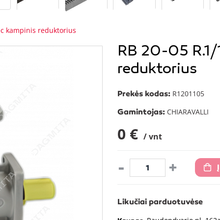
ec kampinis reduktorius
RB 20-05 R.1/
reduktorius
Prekės kodas:
R1201105
Gamintojas:
CHIARAVALLI
0 €
/ vnt
-
+
Likučiai parduotuvėse