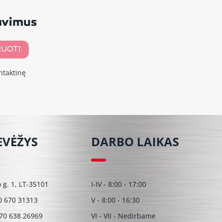
davimus
UOTI
ntaktinę
EVĖŽYS
DARBO LAIKAS
o g. 1, LT-35101
I-IV - 8:00 - 17:00
0 670 31313
V - 8:00 - 16:30
70 638 26969
VI - VII - Nedirbame