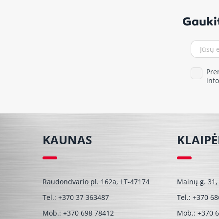
Gaukit
Pre
inf
KAUNAS
KLAIP
Raudondvario pl. 162a, LT-47174
Mainų g. 31,
Tel.:
+370 37 363487
Tel.:
+370 68
Mob.:
+370 698 78412
Mob.:
+370 