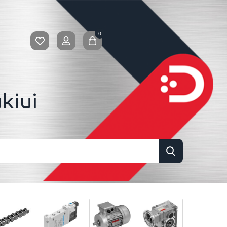
0
kiui