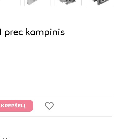
1 prec kampinis
Į KREPŠELĮ