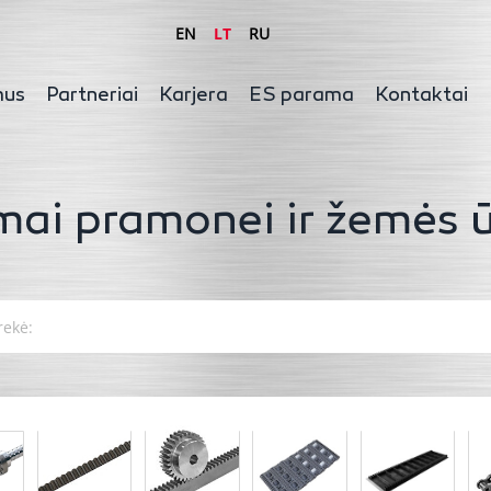
EN
LT
RU
mus
Partneriai
Karjera
ES parama
Kontaktai
mai pramonei ir žemės ū