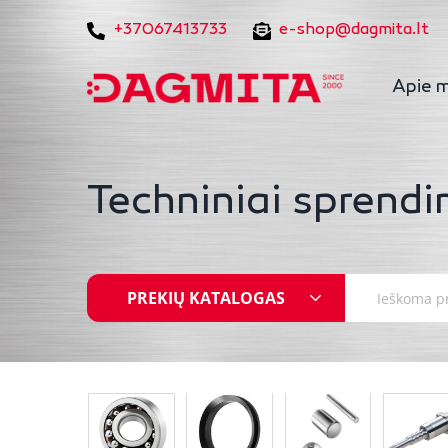
+37067413733
e-shop@dagmita.lt
Apie 
Techniniai sprendi
PREKIŲ KATALOGAS