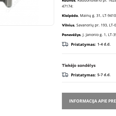
, Raudondvario pl. 162a
Kaunas
47174:
, Mainų g. 31, LT-9410
Klaipėda
, Savanorių pr. 193, LT-
Vilnius
, J. Janonio g. 1, LT-
Panevėžys
Pristatymas:
1-4 d.d.
Tiekėjo sandėlys
Pristatymas:
5-7 d.d.
INFORMACIJA APIE PR