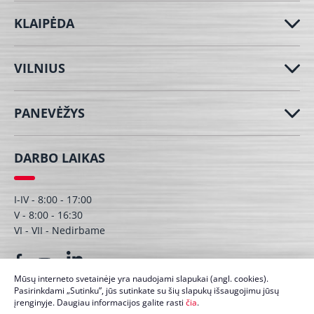
KLAIPĖDA
VILNIUS
PANEVĖŽYS
DARBO LAIKAS
I-IV - 8:00 - 17:00
V - 8:00 - 16:30
VI - VII - Nedirbame
Mūsų interneto svetainėje yra naudojami slapukai (angl. cookies).
Pasirinkdami „Sutinku”, jūs sutinkate su šių slapukų išsaugojimu jūsų
įrenginyje. Daugiau informacijos galite rasti
čia
.