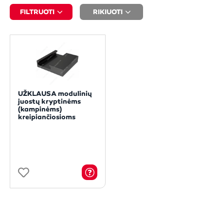
FILTRUOTI
RIKIUOTI
UŽKLAUSA modulinių
juostų kryptinėms
(kampinėms)
kreipiančiosioms