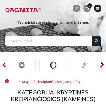
0
0
Techniniai sprendimai pramonei ir žemės
ūkiui
Kryptinės kreipiančiosios (kampinės)
KATEGORIJA: KRYPTINĖS
KREIPIANČIOSIOS (KAMPINĖS)