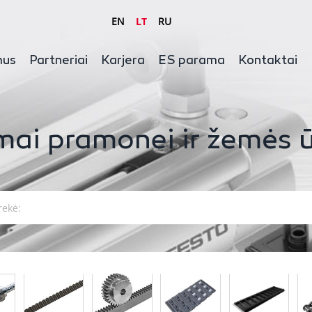
EN
LT
RU
mus
Partneriai
Karjera
ES parama
Kontaktai
mai pramonei ir žemės ū