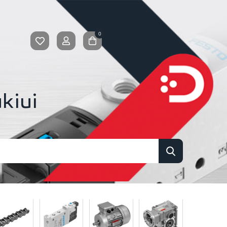
0
kiui