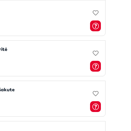
itė
šakute