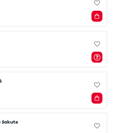
ė
 šakute