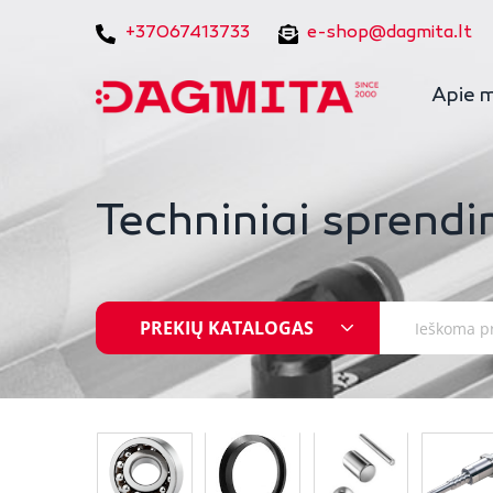
+37067413733
e-shop@dagmita.lt
Apie 
Techniniai sprendi
PREKIŲ KATALOGAS