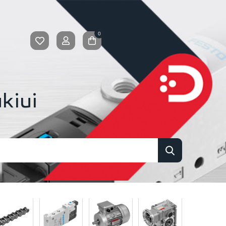
0
kiui