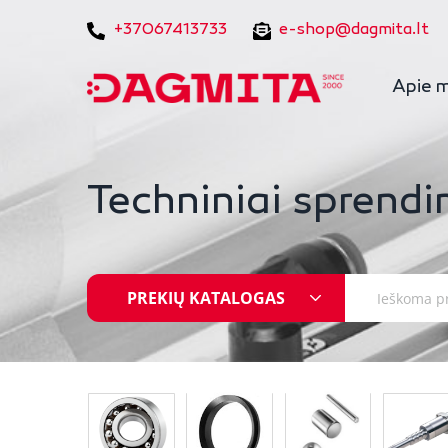
+37067413733
e-shop@dagmita.lt
Apie 
Techniniai sprendi
PREKIŲ KATALOGAS