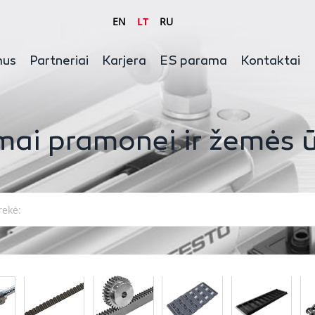
EN
LT
RU
mus
Partneriai
Karjera
ES parama
Kontaktai
mai pramonei ir žemės ū