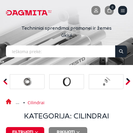
0
0
Techniniai sprendimai pramonei ir žemės
ūkiui
Cilindrai
KATEGORIJA: CILINDRAI
FILTRUOTI
RIKIUOTI