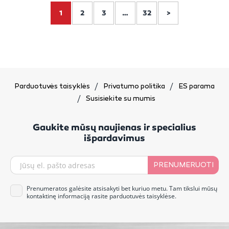
1
2
3
…
32
>
Parduotuvės taisyklės
Privatumo politika
ES parama
Susisiekite su mumis
Gaukite mūsų naujienas ir specialius
išpardavimus
PRENUMERUOTI
Prenumeratos galėsite atsisakyti bet kuriuo metu. Tam tikslui mūsų
kontaktinę informaciją rasite parduotuvės taisyklėse.