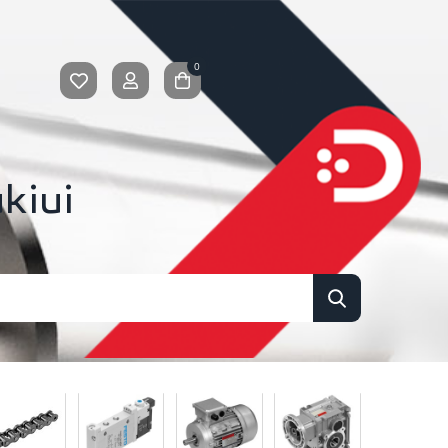
0
kiui