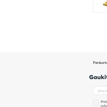
Parduotu
Gaukit
Pre
inf