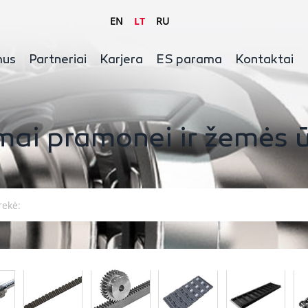
EN
LT
RU
mus
Partneriai
Karjera
ES parama
Kontaktai
mai pramonei ir žemės ū