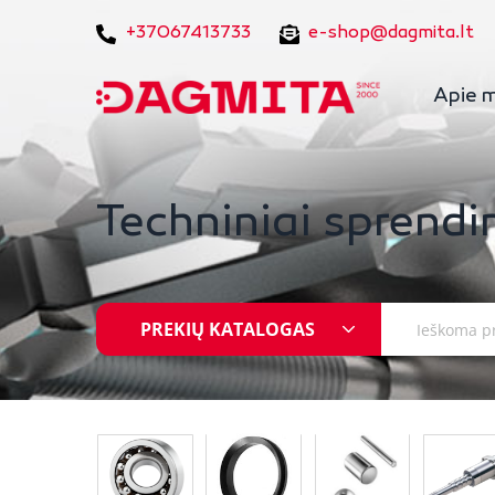
+37067413733
e-shop@dagmita.lt
Apie 
Techniniai sprendi
PREKIŲ KATALOGAS