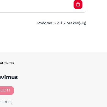
Rodoma 1-2 iš 2 prekės(-ių)
 su mumis
davimus
UOTI
ntaktinę