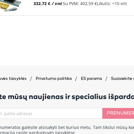
332.72 €
/ vnt
Su PVM: 402,59 €
Likutis: <10 vnt
vės taisyklės
Privatumo politika
ES parama
Susisiekite
e mūsų naujienas ir specialius išpar
PRENUMER
numeratos galėsite atsisakyti bet kuriuo metu. Tam tikslui mūsų ko
ormaciją rasite parduotuvės taisyklėse.