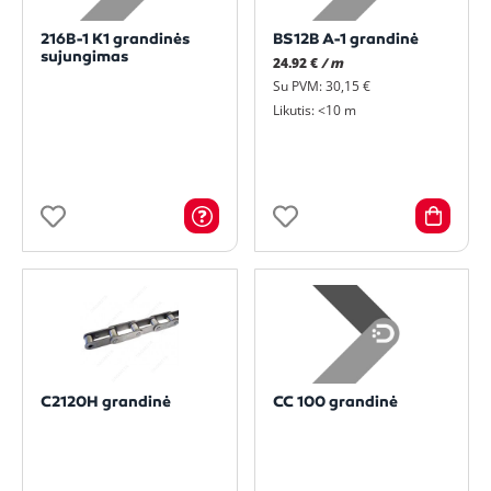
216B-1 K1 grandinės
BS12B A-1 grandinė
sujungimas
24.92 €
/ m
Su PVM: 30,15 €
Likutis: <10 m
C2120H grandinė
CC 100 grandinė