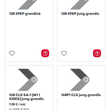
12B 5PEP grandinė
12B 5PEP jung.grandis
16B CLS SA-1 (M1 1
16BF1 CLS jung.grandis
SIDES) jung.grandis
7.09 €
/ vnt
Su PVM: 8,58 €