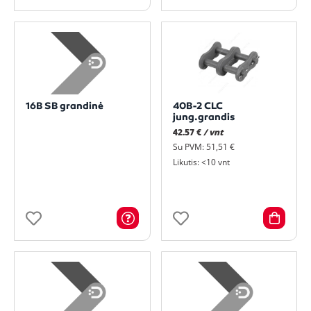
16B SB grandinė
40B-2 CLC
jung.grandis
42.57 €
/ vnt
Su PVM: 51,51 €
Likutis: <10 vnt