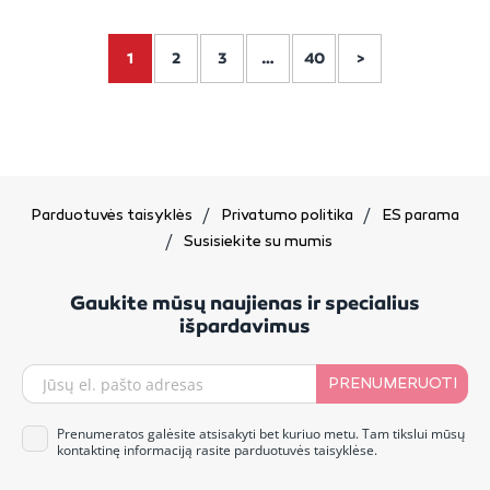
1
2
3
…
40
>
Parduotuvės taisyklės
Privatumo politika
ES parama
Susisiekite su mumis
Gaukite mūsų naujienas ir specialius
išpardavimus
PRENUMERUOTI
Prenumeratos galėsite atsisakyti bet kuriuo metu. Tam tikslui mūsų
kontaktinę informaciją rasite parduotuvės taisyklėse.