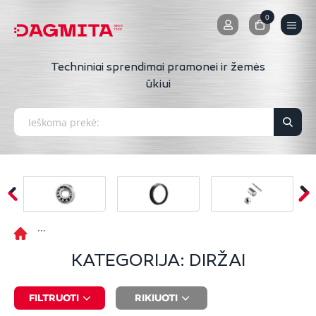
0
0
Techniniai sprendimai pramonei ir žemės
ūkiui
KATEGORIJA: DIRŽAI
FILTRUOTI
RIKIUOTI