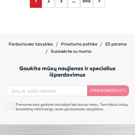
1
2
3
…
696
>
Parduotuvės taisyklės
Privatumo politika
ES parama
Susisiekite su mumis
Gaukite mūsų naujienas ir specialius
išpardavimus
PRENUMERUOTI
Prenumeratos galėsite atsisakyti bet kuriuo metu. Tam tikslui mūsų
kontaktinę informaciją rasite parduotuvės taisyklėse.