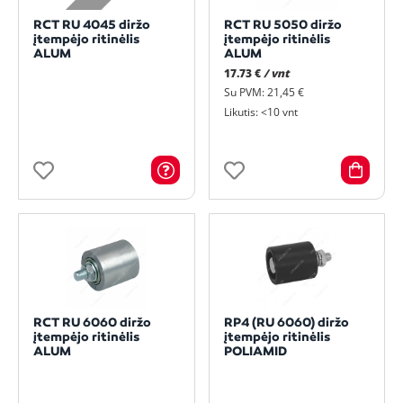
RCT RU 4045 diržo
RCT RU 5050 diržo
įtempėjo ritinėlis
įtempėjo ritinėlis
ALUM
ALUM
17.73 €
/ vnt
Su PVM: 21,45 €
Likutis: <10 vnt
RCT RU 6060 diržo
RP4 (RU 6060) diržo
įtempėjo ritinėlis
įtempėjo ritinėlis
ALUM
POLIAMID