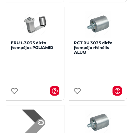
ERU 1-3035 diržo
RCT RU 3035 diržo
įtempėjas POLIAMID
įtempėjo ritinėlis
ALUM