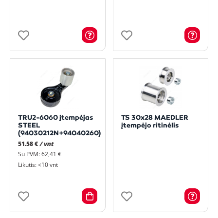
TRU2-6060 įtempėjas
TS 30x28 MAEDLER
STEEL
įtempėjo ritinėlis
(94030212N+94040260)
51.58 €
/ vnt
Su PVM: 62,41 €
Likutis: <10 vnt