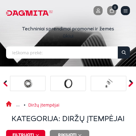
0
0
Techniniai sprendimai pramonei ir žemės
ūkiui
Diržų įtempėjai
KATEGORIJA: DIRŽŲ ĮTEMPĖJAI
FILTRUOTI
RIKIUOTI