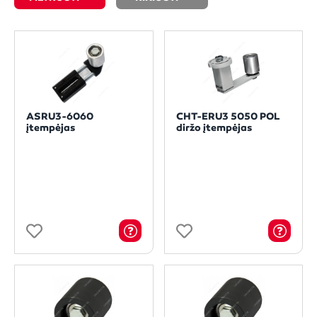
ASRU3-6060
CHT-ERU3 5050 POL
įtempėjas
diržo įtempėjas