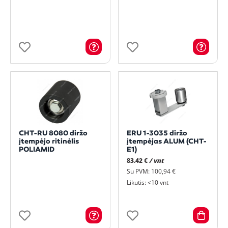
CHT-RU 8080 diržo
ERU 1-3035 diržo
įtempėjo ritinėlis
įtempėjas ALUM (CHT-
POLIAMID
E1)
83.42 €
/ vnt
Su PVM: 100,94 €
Likutis: <10 vnt