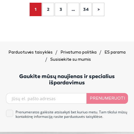
1
2
3
…
34
>
Parduotuvės taisyklės
Privatumo politika
ES parama
Susisiekite su mumis
Gaukite mūsų naujienas ir specialius
išpardavimus
PRENUMERUOTI
Prenumeratos galėsite atsisakyti bet kuriuo metu. Tam tikslui mūsų
kontaktinę informaciją rasite parduotuvės taisyklėse.