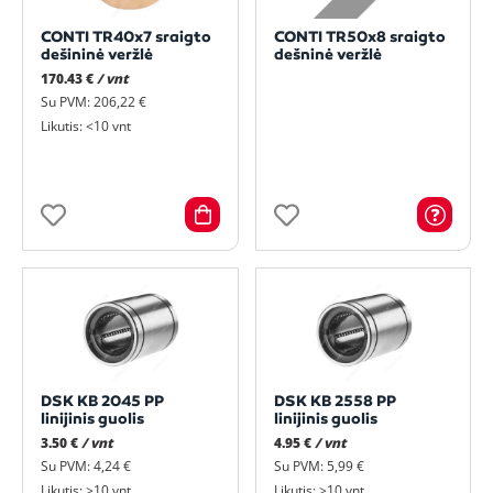
CONTI TR40x7 sraigto
CONTI TR50x8 sraigto
dešininė veržlė
dešninė veržlė
170.43 €
/ vnt
Su PVM: 206,22 €
Likutis: <10 vnt
DSK KB 2045 PP
DSK KB 2558 PP
linijinis guolis
linijinis guolis
3.50 €
/ vnt
4.95 €
/ vnt
Su PVM: 4,24 €
Su PVM: 5,99 €
Likutis: >10 vnt
Likutis: >10 vnt