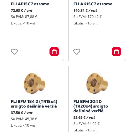
FLI AF15C7 atrama
FLI AK15C7 atrama
72.63 €
/ vnt
140.84 €
/ vnt
Su PVM: 87,88 €
Su PVM: 170,42 €
Likutis: <10 vnt
Likutis: <10 vnt
FLI BFM 184 D (TR18x4)
FLI BFM 204 D
sraigto dešininė veržlė
(TR20x4) sraigto
dešininė veržlė
37.50 €
/ vnt
53.65 €
/ vnt
Su PVM: 45,38 €
Su PVM: 64,92 €
Likutis: <10 vnt
Likutis: <10 vnt