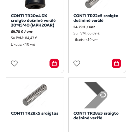
CONTI TR20x4 DX
CONTI TR22x5 sraigto
sraigto dešninė veržlė
dešininė veržlė
20*45*40 (MPH20AR)
54.29 €
/ vnt
69.78 €
/ vnt
Su PVM: 65,69 €
Su PVM: 84,43 €
Likutis: <10 vnt
Likutis: <10 vnt
CONTI TR28x5 sraigtas
CONTI TR28x5 sraigto
dešninė veržlė