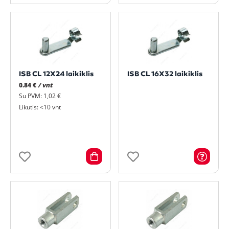
ISB CL 12X24 laikiklis
ISB CL 16X32 laikiklis
0.84 €
/ vnt
Su PVM: 1,02 €
Likutis: <10 vnt