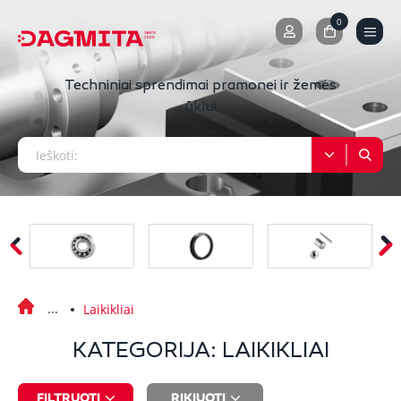
0
0
Techniniai sprendimai pramonei ir žemės
ūkiui
Laikikliai
KATEGORIJA: LAIKIKLIAI
FILTRUOTI
RIKIUOTI