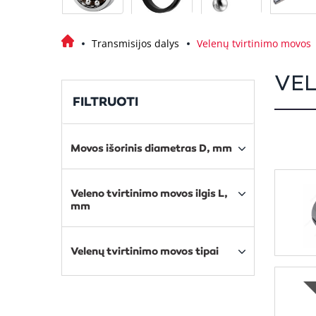
Transmisijos dalys
Velenų tvirtinimo movos
VEL
FILTRUOTI
Movos išorinis diametras D, mm
Veleno tvirtinimo movos ilgis L,
mm
Velenų tvirtinimo movos tipai