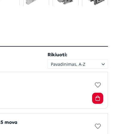
Rikiuoti:
Pavadinimas, A-Z
85 mova