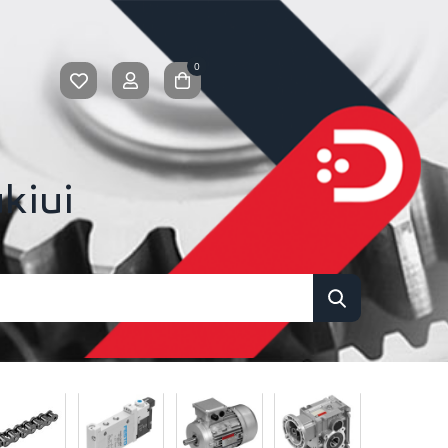
0
kiui