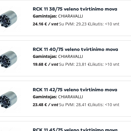
RCK 11 38/75 veleno tvirtinimo mova
Gamintojas:
CHIARAVALLI
24.16 €
/ vnt
Su PVM: 29,23 €
Likutis: <10 vnt
RCK 11 40/75 veleno tvirtinimo mova
Gamintojas:
CHIARAVALLI
19.68 €
/ vnt
Su PVM: 23,81 €
Likutis: >10 vnt
RCK 11 42/75 veleno tvirtinimo mova
Gamintojas:
CHIARAVALLI
23.48 €
/ vnt
Su PVM: 28,41 €
Likutis: <10 vnt
RCK 11 45/75 veleno tvirtinimo mova