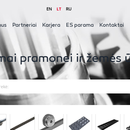
EN
LT
RU
mus
Partneriai
Karjera
ES parama
Kontaktai
mai pramonei ir žemės ū