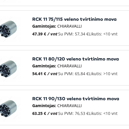
RCK 11 75/115 veleno tvirtinimo mova
Gamintojas:
CHIARAVALLI
47.39 €
/ vnt
Su PVM: 57,34 €
Likutis: <10 vnt
RCK 11 80/120 veleno tvirtinimo mova
Gamintojas:
CHIARAVALLI
54.41 €
/ vnt
Su PVM: 65,84 €
Likutis: >10 vnt
RCK 11 90/130 veleno tvirtinimo mova
Gamintojas:
CHIARAVALLI
63.25 €
/ vnt
Su PVM: 76,53 €
Likutis: <10 vnt