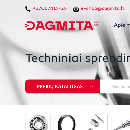
+37067413733
e-shop@dagmita.lt
Apie 
Techniniai sprendi
PREKIŲ KATALOGAS