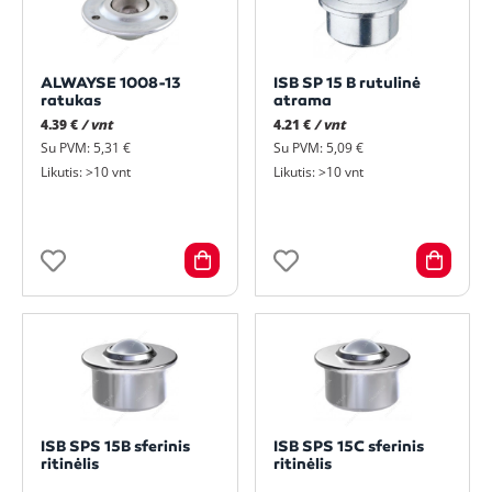
ALWAYSE 1008-13
ISB SP 15 B rutulinė
ratukas
atrama
4.39 €
/ vnt
4.21 €
/ vnt
Su PVM: 5,31 €
Su PVM: 5,09 €
Likutis: >10 vnt
Likutis: >10 vnt
ISB SPS 15B sferinis
ISB SPS 15C sferinis
ritinėlis
ritinėlis