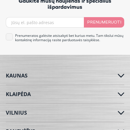
Gaukite mūsų naujienas ir specialius
išpardavimus
PRENUMERUOTI
Prenumeratos galėsite atsisakyti bet kuriuo metu. Tam tikslui mūsų
kontaktinę informaciją rasite parduotuvės taisyklėse.
KAUNAS
KLAIPĖDA
VILNIUS