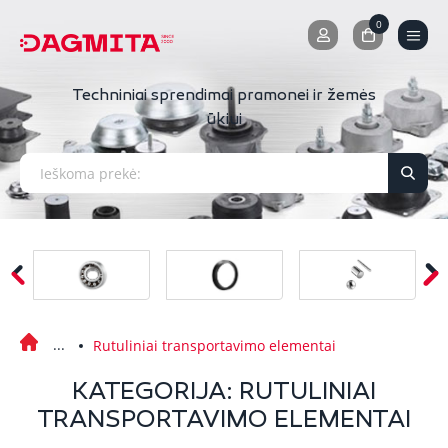
0
0
Techniniai sprendimai pramonei ir žemės
ūkiui
Rutuliniai transportavimo elementai
KATEGORIJA: RUTULINIAI
TRANSPORTAVIMO ELEMENTAI