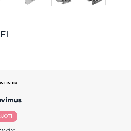
EI
 su mumis
davimus
UOTI
ntaktinę