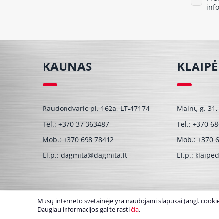
inf
KAUNAS
KLAIP
Raudondvario pl. 162a, LT-47174
Mainų g. 31,
Tel.:
+370 37 363487
Tel.:
+370 68
Mob.:
+370 698 78412
Mob.:
+370 
El.p.:
dagmita@dagmita.lt
El.p.:
klaipe
Mūsų interneto svetainėje yra naudojami slapukai (angl. cookies
© UAB Dagmita 2026. Visos teisės saugomos
Daugiau informacijos galite rasti
čia
.