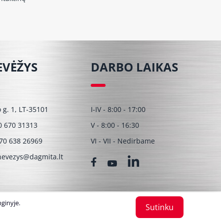
EVĖŽYS
DARBO LAIKAS
o g. 1, LT-35101
I-IV - 8:00 - 17:00
0 670 31313
V - 8:00 - 16:30
70 638 26969
VI - VII - Nedirbame
evezys@dagmita.lt
ginyje.
Sutinku