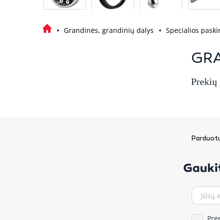
Grandinės, grandinių dalys
Specialios paski
GR
Prekių
Parduotu
Gaukit
Pre