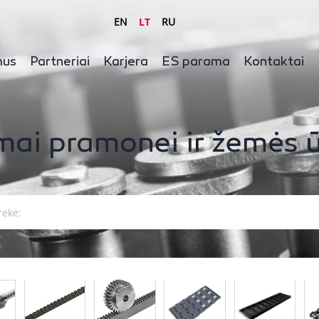
EN
LT
RU
mus
Partneriai
Karjera
ES parama
Kontaktai
mai pramonei ir žemės ū