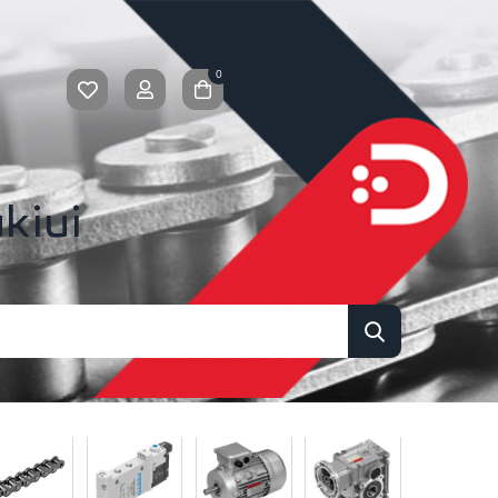
0
kiui