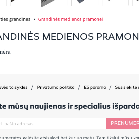
rties grandinės
Grandinės medienos pramonei
ANDINĖS MEDIENOS PRAMON
 nėra
vės taisyklės
Privatumo politika
ES parama
Susisiekite
e mūsų naujienas ir specialius išpar
PRENUMER
numeratos galėsite atsisakyti bet kuriuo metu. Tam tikslui mūsų ko