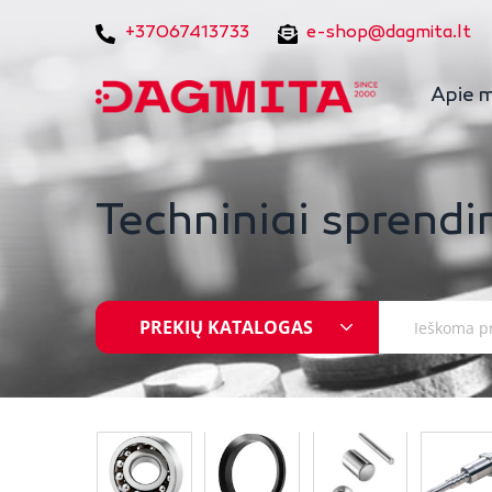
+37067413733
e-shop@dagmita.lt
Apie 
Techniniai sprendi
PREKIŲ KATALOGAS