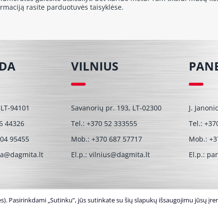
ormaciją rasite parduotuvės taisyklėse.
ĖDA
VILNIUS
PAN
 LT-94101
Savanorių pr. 193, LT-02300
J. Janoni
6 44326
Tel.:
+370 52 333555
Tel.:
+37
604 95455
Mob.:
+370 687 57717
Mob.:
+3
da@dagmita.lt
El.p.:
vilnius@dagmita.lt
El.p.:
pan
). Pasirinkdami „Sutinku”, jūs sutinkate su šių slapukų išsaugojimu jūsų įren