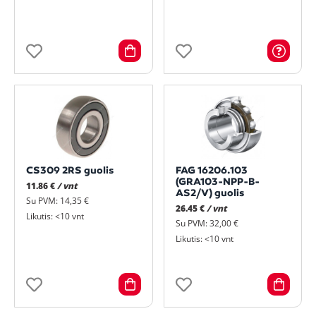
CS309 2RS guolis
FAG 16206.103
(GRA103-NPP-B-
11.86 €
/ vnt
AS2/V) guolis
Su PVM: 14,35 €
26.45 €
/ vnt
Likutis: <10 vnt
Su PVM: 32,00 €
Likutis: <10 vnt