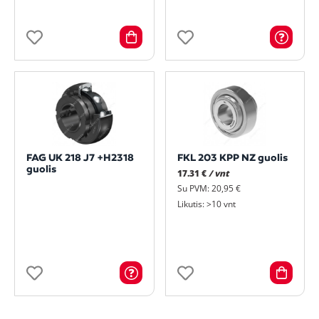
FAG UK 218 J7 +H2318
FKL 203 KPP NZ guolis
guolis
17.31 €
/ vnt
Su PVM: 20,95 €
Likutis: >10 vnt