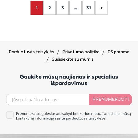
1
2
3
…
31
>
Parduotuvės taisyklės
Privatumo politika
ES parama
Susisiekite su mumis
Gaukite mūsų naujienas ir specialius
išpardavimus
PRENUMERUOTI
Prenumeratos galėsite atsisakyti bet kuriuo metu. Tam tikslui mūsų
kontaktinę informaciją rasite parduotuvės taisyklėse.