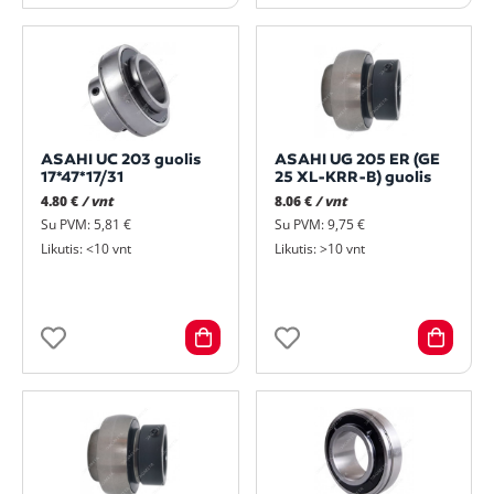
ASAHI UC 203 guolis
ASAHI UG 205 ER (GE
17*47*17/31
25 XL-KRR-B) guolis
4.80 €
/ vnt
8.06 €
/ vnt
Su PVM: 5,81 €
Su PVM: 9,75 €
Likutis: <10 vnt
Likutis: >10 vnt