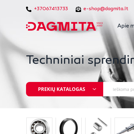
+37067413733
e-shop@dagmita.lt
Apie 
Techniniai sprendi
PREKIŲ KATALOGAS