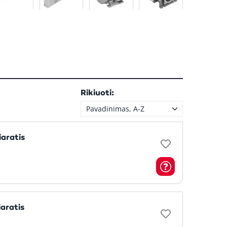
Rikiuoti:
Pavadinimas, A-Z
iaratis
iaratis