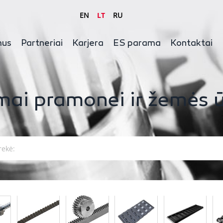
EN
LT
RU
mus
Partneriai
Karjera
ES parama
Kontaktai
mai pramonei ir žemės ū