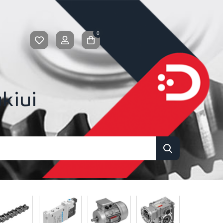
0
kiui