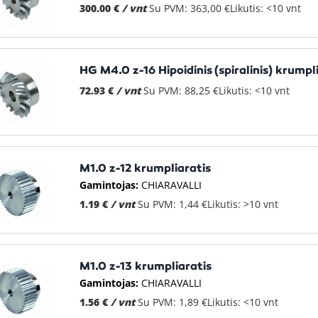
300.00 €
/ vnt
Su PVM: 363,00 €
Likutis: <10 vnt
HG M4.0 z-16 Hipoidinis (spiralinis) krumpl
72.93 €
/ vnt
Su PVM: 88,25 €
Likutis: <10 vnt
M1.0 z-12 krumpliaratis
Gamintojas:
CHIARAVALLI
1.19 €
/ vnt
Su PVM: 1,44 €
Likutis: >10 vnt
M1.0 z-13 krumpliaratis
Gamintojas:
CHIARAVALLI
1.56 €
/ vnt
Su PVM: 1,89 €
Likutis: <10 vnt