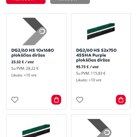
DG2/60 HS 10x1680
DG2/60 HS 52x750
plokščias diržas
45SHA Purple
plokščias diržas
23.32 €
/ vnt
95.73 €
/ vnt
Su PVM: 28,22 €
Su PVM: 115,83 €
Likutis: <10 vnt
Likutis: <10 vnt