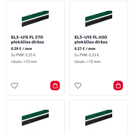
EL3-U15 FL 570
EL3-U15 FL 600
plokščias diržas
plokščias diržas
0.29 €
/ mm
0.27 €
/ mm
Su PVM: 0,35 €
Su PVM: 0,33 €
Likutis: >10 mm
Likutis: >10 mm