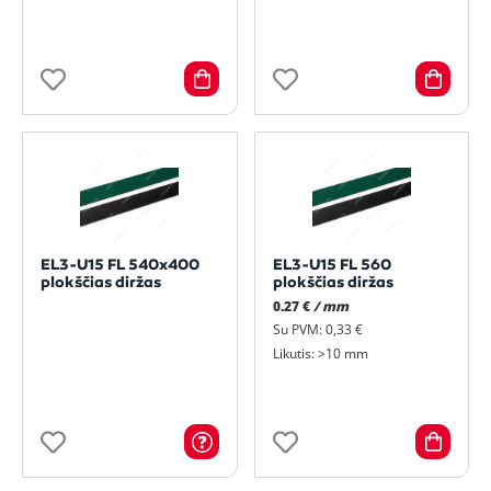
EL3-U15 FL 540x400
EL3-U15 FL 560
plokščias diržas
plokščias diržas
0.27 €
/ mm
Su PVM: 0,33 €
Likutis: >10 mm