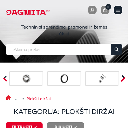
0
0
Techniniai sprendimai pramonei ir žemės
ūkiui
Plokšti diržai
KATEGORIJA: PLOKŠTI DIRŽAI
FILTRUOTI
RIKIUOTI