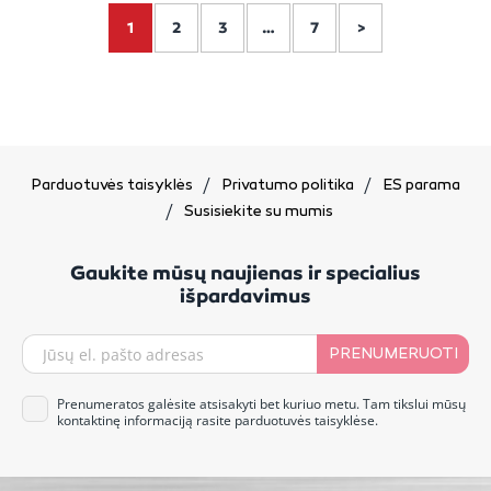
1
2
3
…
7
>
Parduotuvės taisyklės
Privatumo politika
ES parama
Susisiekite su mumis
Gaukite mūsų naujienas ir specialius
išpardavimus
PRENUMERUOTI
Prenumeratos galėsite atsisakyti bet kuriuo metu. Tam tikslui mūsų
kontaktinę informaciją rasite parduotuvės taisyklėse.