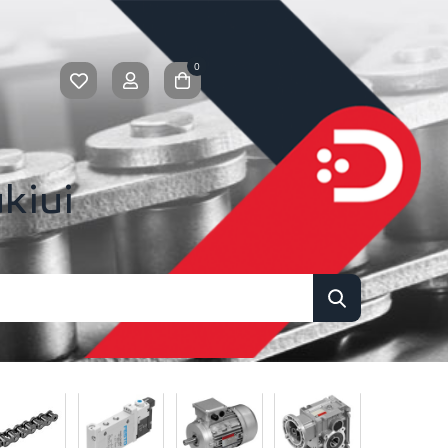
0
kiui