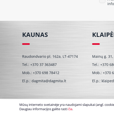
inf
KAUNAS
KLAIP
Raudondvario pl. 162a, LT-47174
Mainų g. 31,
Tel.:
+370 37 363487
Tel.:
+370 68
Mob.:
+370 698 78412
Mob.:
+370 
El.p.:
dagmita@dagmita.lt
El.p.:
klaipe
Mūsų interneto svetainėje yra naudojami slapukai (angl. cookies
© UAB Dagmita 2026. Visos teisės saugomos
Daugiau informacijos galite rasti
čia
.