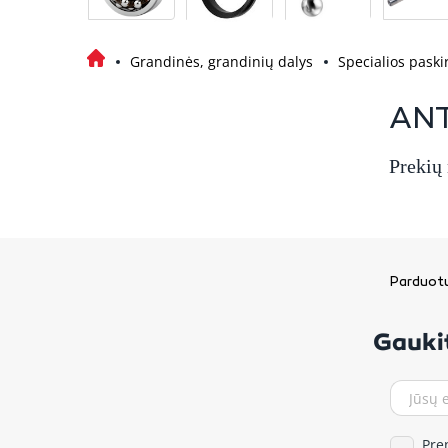
Grandinės, grandinių dalys
Specialios paski
ANT
Prekių
Parduotu
Gaukit
Pre