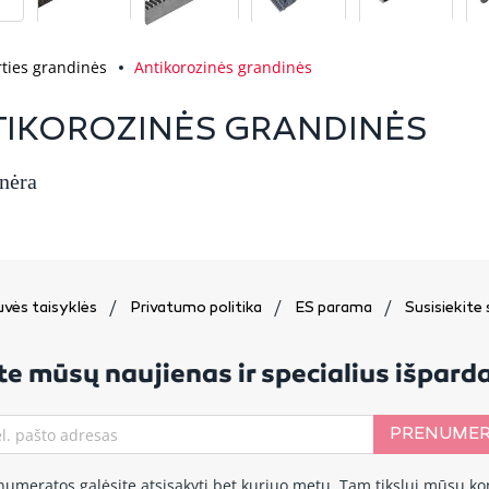
rties grandinės
Antikorozinės grandinės
IKOROZINĖS GRANDINĖS
 nėra
vės taisyklės
Privatumo politika
ES parama
Susisiekite
e mūsų naujienas ir specialius išpar
PRENUMER
numeratos galėsite atsisakyti bet kuriuo metu. Tam tikslui mūsų ko