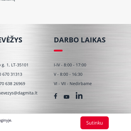
EVĖŽYS
DARBO LAIKAS
o g. 1, LT-35101
I-IV - 8:00 - 17:00
0 670 31313
V - 8:00 - 16:30
70 638 26969
VI - VII - Nedirbame
evezys@dagmita.lt
ginyje.
Sutinku