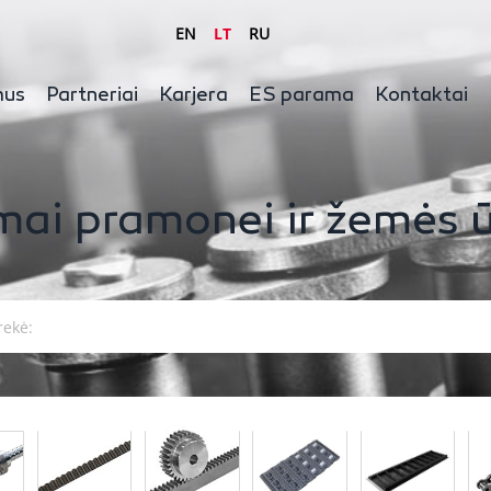
EN
LT
RU
mus
Partneriai
Karjera
ES parama
Kontaktai
mai pramonei ir žemės ū