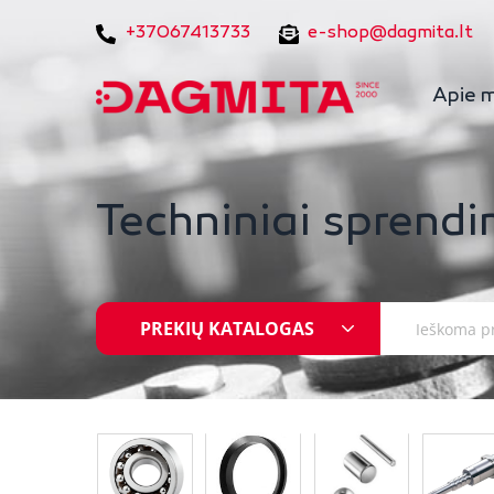
+37067413733
e-shop@dagmita.lt
Apie 
Techniniai sprendi
PREKIŲ KATALOGAS