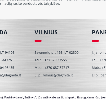
ormaciją rasite parduotuvės taisyklėse.
ĖDA
VILNIUS
PAN
 LT-94101
Savanorių pr. 193, LT-02300
J. Janoni
6 44326
Tel.:
+370 52 333555
Tel.:
+37
604 95455
Mob.:
+370 687 57717
Mob.:
+3
da@dagmita.lt
El.p.:
vilnius@dagmita.lt
El.p.:
pan
). Pasirinkdami „Sutinku”, jūs sutinkate su šių slapukų išsaugojimu jūsų įren