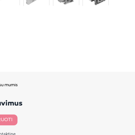
 su mumis
davimus
UOTI
ntaktinę