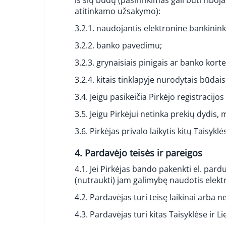
iš šių būdų (pasirinkimas gali būti rib
atitinkamo užsakymo):
3.2.1. naudojantis elektronine bankinink
3.2.2. banko pavedimu;
3.2.3. grynaisiais pinigais ar banko ko
3.2.4. kitais tinklapyje nurodytais būdais
3.4. Jeigu pasikeičia Pirkėjo registracij
3.5. Jeigu Pirkėjui netinka prekių dydis
3.6. Pirkėjas privalo laikytis kitų Taisy
4. Pardavėjo teisės ir pareigos
4.1. Jei Pirkėjas bando pakenkti el. par
(nutraukti) jam galimybę naudotis elek
4.2. Pardavėjas turi teisę laikinai arba 
4.3. Pardavėjas turi kitas Taisyklėse ir