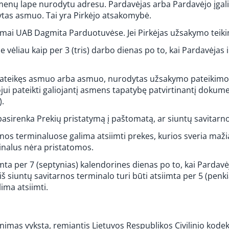
nų lape nurodytu adresu. Pardavėjas arba Pardavėjo įgaliot
tas asmuo. Tai yra Pirkėjo atsakomybė.
okamai UAB Dagmita Parduotuvėse. Jei Pirkėjas užsakymo teik
e vėliau kaip per 3 (tris) darbo dienas po to, kai Pardavėjas
mą pateikęs asmuo arba asmuo, nurodytas užsakymo pateikimo
jui pateikti galiojantį asmens tapatybę patvirtinantį dokum
).
pasirenka Prekių pristatymą į paštomatą, ar siuntų savitarn
nos terminaluose galima atsiimti prekes, kurios sveria maži
minalus nėra pristatomos.
iimta per 7 (septynias) kalendorines dienas po to, kai Pardav
iš siuntų savitarnos terminalo turi būti atsiimta per 5 (penk
ima atsiimti.
žinimas vyksta, remiantis Lietuvos Respublikos Civilinio kode