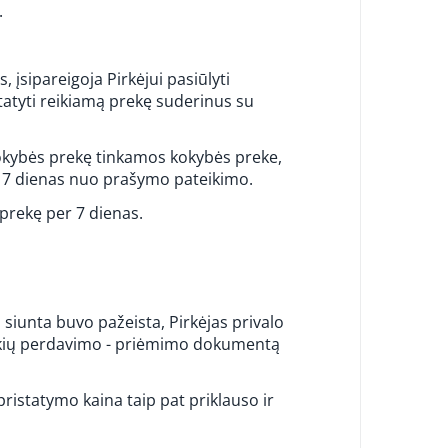
.
 įsipareigoja Pirkėjui pasiūlyti
statyti reikiamą prekę suderinus su
 kokybės prekę tinkamos kokybės preke,
r 7 dienas nuo prašymo pateikimo.
 prekę per 7 dienas.
ų siunta buvo pažeista, Pirkėjas privalo
rekių perdavimo - priėmimo dokumentą
pristatymo kaina taip pat priklauso ir