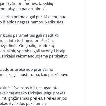
ant ryšių priemones, taisyklių
mo taisyklių patvirtinimo“.
čia arba priima atgal per 14 dienų nuo
o išlaidos negrąžinamos. Netikusias
kitais parametrais gali neatitikti
ų ar kitų techninių priežasčių,
pavyzdinės. Originalių produktų
izualinių ypatybių gali atrodyti kitaip
. Pirkėjui rekomenduojama perskaityti
ę naudotis preke nuo pranešimo
o laiką. Jei nustatoma, kad prekė buvo
kinės išvaizdos ir ji nesugadinta.
akavimą atsako Pirkėjas. Jeigu prekės
iimti grąžinamas prekes. Prekės ar jos
rekės išvaizdos pakeitimais.