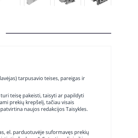
davėjas) tarpusavio teises, pareigas ir
 teisę pakeisti, taisyti ar papildyti
mi prekių krepšelį, tačiau visais
r patvirtina naujos redakcijos Taisykles.
as, el. parduotuvėje suformavęs prekių