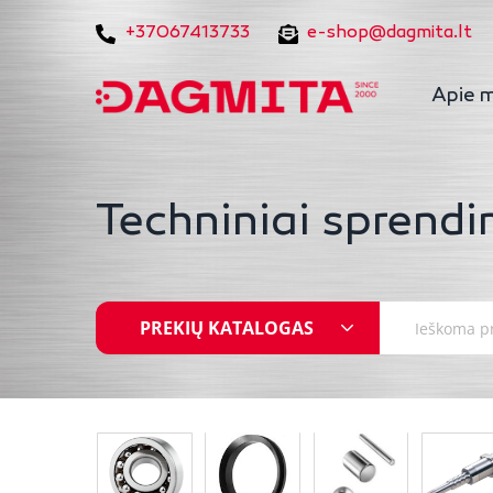
+37067413733
e-shop@dagmita.lt
Apie 
Techniniai sprendi
PREKIŲ KATALOGAS