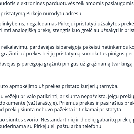
 naudotis elektroninės parduotuvės teikiamomis paslaugomis
ų pristatymą Pirkėjo nurodytu adresu.
linkybėms, negalėdamas Pirkėjui pristatyti užsakytos prekės,
riimti analogišką prekę, stengtis kuo greičiau užsakyti ir pri
bės reikalavimų, pardavėjas įsipareigoja pakeisti netinkamos
a grąžinti už prekes bei jų pristatymą sumokėtus pinigus pe
davėjas įsipareigoja grąžinti pinigus už grąžinamą tvarkingą
auto apmokėjimo už prekes pristato kurjerių tarnyba.
su vežėju privalo patikrinti, ar siunta nepažeista. Jeigu preki
dokumente (važtaraštyje). Priėmus prekes ir pasirašius p
ad prekių siunta nebuvo pažeista ir tinkamai pristatyta.
uo siuntos svorio. Nestandartinių ir didelių gabaritų prekių 
suderinama su Pirkėju el. paštu arba telefonu.