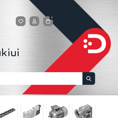
0
kiui