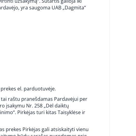
tinti užsakymą“. Sutartis galioja iki
r Pardavėjo, yra saugoma UAB „Dagmita“
i prekes el. parduotuvėje.
pie tai raštu pranešdamas Pardavėjui per
ro įsakymu Nr. 258 „Dėl daiktų
mo“. Pirkėjas turi kitas Taisyklėse ir
s prekes Pirkėjas gali atsiskaityti vienu