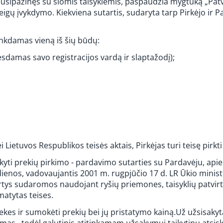
usipažinęs su šiomis taisyklėmis, paspaudžia mygtuką „Patvir
areigų įvykdymo. Kiekviena sutartis, sudaryta tarp Pirkėjo i
rinkdamas vieną iš šių būdų:
sdamas savo registracijos vardą ir slaptažodį);
 Lietuvos Respublikos teisės aktais, Pirkėjas turi teisę pirkt
sisakyti prekių pirkimo - pardavimo sutarties su Pardavėju, a
enos, vadovaujantis 2001 m. rugpjūčio 17 d. LR Ūkio minist
tys sudaromos naudojant ryšių priemones, taisyklių patvirtini
atytas teises.
rekes ir sumokėti prekių bei jų pristatymo kainą.Už užsisakyta