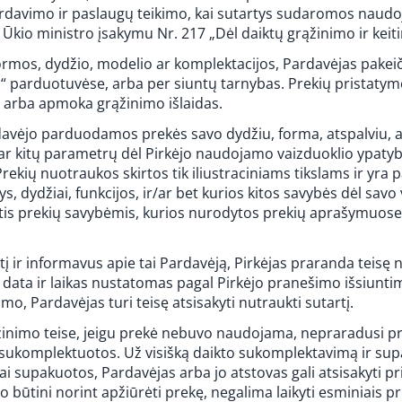
rdavimo ir paslaugų teikimo, kai sutartys sudaromos naudoj
R Ūkio ministro įsakymu Nr. 217 „Dėl daiktų grąžinimo ir keiti
 formos, dydžio, modelio ar komplektacijos, Pardavėjas pakei
 parduotuvėse, arba per siuntų tarnybas. Prekių pristatym
u arba apmoka grąžinimo išlaidas.
avėjo parduodamos prekės savo dydžiu, forma, atspalviu, ar 
ar kitų parametrų dėl Pirkėjo naudojamo vaizduoklio ypatybi
ekių nuotraukos skirtos tik iliustraciniams tikslams ir yra 
, dydžiai, funkcijos, ir/ar bet kurios kitos savybės dėl savo v
is prekių savybėmis, kurios nurodytos prekių aprašymuose
rtį ir informavus apie tai Pardavėją, Pirkėjas praranda teis
data ir laikas nustatomas pagal Pirkėjo pranešimo išsiuntim
o, Pardavėjas turi teisę atsisakyti nutraukti sutartį.
ąžinimo teise, jeigu prekė nebuvo naudojama, nepraradusi pre
 sukomplektuotos. Už visišką daikto sukomplektavimą ir sup
i supakuotos, Pardavėjas arba jo atstovas gali atsisakyti pr
 būtini norint apžiūrėti prekę, negalima laikyti esminiais p