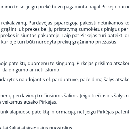
ąžinimo teise, jeigu prekė buvo pagaminta pagal Pirkėjo nurod
bės reikalavimų, Pardavėjas įsipareigoja pakeisti netinkamos
a grąžinti už prekes bei jų pristatymą sumokėtus pinigus pe
prekės ir siuntos pakuotėje. Taip pat Pirkėjas turi pateikti o
 kurioje turi būti nurodyta prekių grąžinimo priežastis.
ormoje pateiktų duomenų teisingumą. Pirkėjas prisiima atsako
 klaidingumo ar netikslumo.
sudarytos naudojantis el. parduotuve, pažeidimą šalys atsak
omenų perdavimą trečiosioms šalims. Jeigu trečiosios šalys n
s veiksmus atsako Pirkėjas.
inklalapiuose pateiktą informaciją, net jeigu Pirkėjas patenk
 kitai šaliai atsiradusius nuostolius.