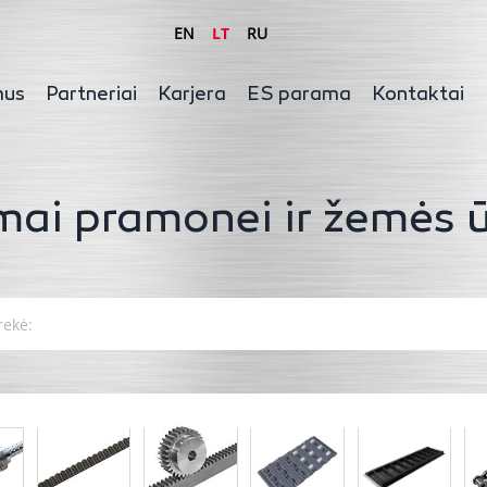
EN
LT
RU
mus
Partneriai
Karjera
ES parama
Kontaktai
mai pramonei ir žemės ū