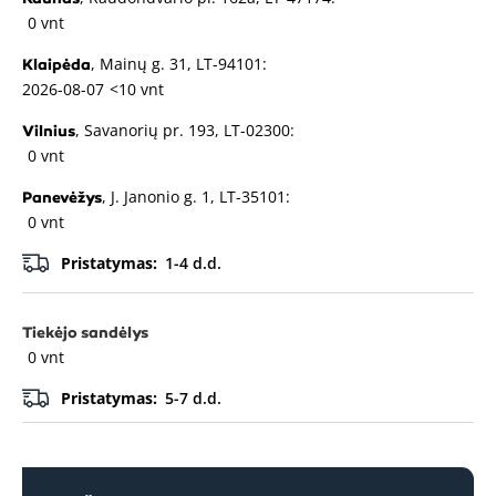
0 vnt
, Mainų g. 31, LT-94101:
Klaipėda
2026-08-07
<10 vnt
, Savanorių pr. 193, LT-02300:
Vilnius
0 vnt
, J. Janonio g. 1, LT-35101:
Panevėžys
0 vnt
Pristatymas:
1-4 d.d.
Tiekėjo sandėlys
0 vnt
Pristatymas:
5-7 d.d.