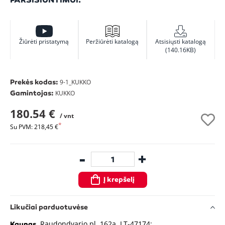
Žiūrėti pristatymą
Peržiūrėti katalogą
Atsisiųsti katalogą
(140.16KB)
Prekės kodas:
9-1_KUKKO
Gamintojas:
KUKKO
180.54 €
/ vnt
Su PVM: 218,45 €
-
+
Į krepšelį
Likučiai parduotuvėse
, Raudondvario pl. 162a, LT-47174:
Kaunas