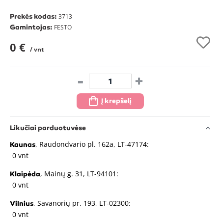
Prekės kodas:
3713
Gamintojas:
FESTO
0 €
/ vnt
-
+
Į krepšelį
Likučiai parduotuvėse
, Raudondvario pl. 162a, LT-47174:
Kaunas
0 vnt
, Mainų g. 31, LT-94101:
Klaipėda
0 vnt
, Savanorių pr. 193, LT-02300:
Vilnius
0 vnt