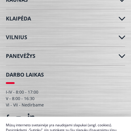
KLAIPĖDA
VILNIUS
PANEVĖŽYS
DARBO LAIKAS
I-IV - 8:00 - 17:00
V - 8:00 - 16:30
VI - VII - Nedirbame
Mūsų interneto svetainėje yra naudojami slapukai (angl. cookies).
Pasirinkdami „Sutinku”, jūs sutinkate su šių slapukų išsaugojimu jūsų