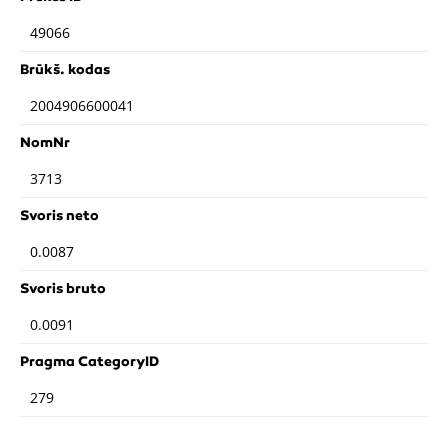
49066
Brūkš. kodas
2004906600041
NomNr
3713
Svoris neto
0.0087
Svoris bruto
0.0091
Pragma CategoryID
279