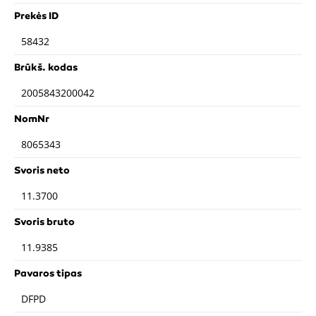
Prekės ID
58432
Brūkš. kodas
2005843200042
NomNr
8065343
Svoris neto
11.3700
Svoris bruto
11.9385
Pavaros tipas
DFPD