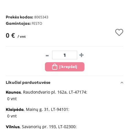
Prekės kodas:
8065343
Gamintojas:
FESTO
0 €
/ vnt
-
+
Į krepšelį
Likučiai parduotuvėse
, Raudondvario pl. 162a, LT-47174:
Kaunas
0 vnt
, Mainų g. 31, LT-94101:
Klaipėda
0 vnt
, Savanorių pr. 193, LT-02300:
Vilnius