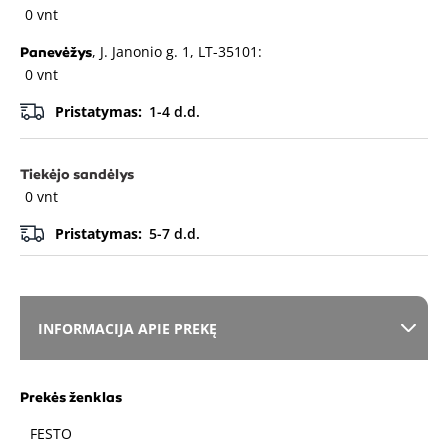
0 vnt
, J. Janonio g. 1, LT-35101:
Panevėžys
0 vnt
Pristatymas:
1-4 d.d.
Tiekėjo sandėlys
0 vnt
Pristatymas:
5-7 d.d.
INFORMACIJA APIE PREKĘ
Prekės ženklas
FESTO