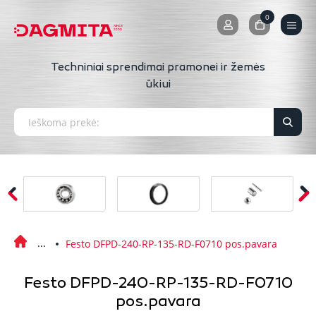
0
0
Techniniai sprendimai pramonei ir žemės
ūkiui
Festo DFPD-240-RP-135-RD-F0710 pos.pavara
Festo DFPD-240-RP-135-RD-F0710
pos.pavara