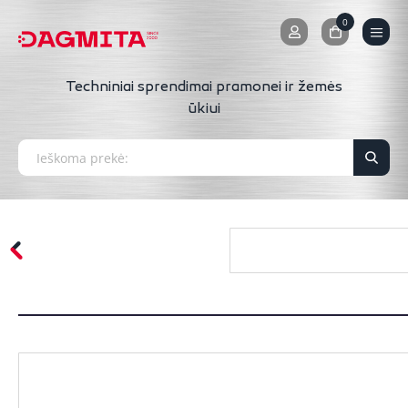
0
0
Techniniai sprendimai pramonei ir žemės
ūkiui