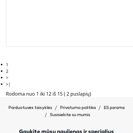
1
2
>
>|
Rodoma nuo 1 iki 12 iš 15 ( 2 puslapių)
Parduotuvės taisyklės
Privatumo politika
ES parama
Susisiekite su mumis
Gaukite mūsų naujienas ir specialius