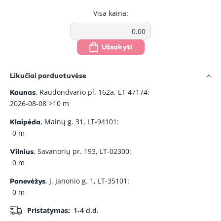
Visa kaina:
Užsakyti
Likučiai parduotuvėse
, Raudondvario pl. 162a, LT-47174:
Kaunas
2026-08-08
>10 m
, Mainų g. 31, LT-94101:
Klaipėda
0 m
, Savanorių pr. 193, LT-02300:
Vilnius
0 m
, J. Janonio g. 1, LT-35101:
Panevėžys
0 m
Pristatymas:
1-4 d.d.