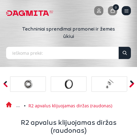
0
0
Techniniai sprendimai pramonei ir žemės
ūkiui
R2 apvalus klijuojamas diržas (raudonas)
R2 apvalus klijuojamas diržas
(raudonas)